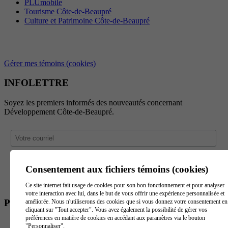
PLUmobile
Tourisme Côte-de-Beaupré
Culture et Patrimoine Côte-de-Beaupré
Gérer mes témoins (cookies)
INFOLETTRE
Soyez les premiers informés des nouveautés concernant
Développement Côte-de-Beaupré.
Consentement aux fichiers témoins (cookies)
Ce site internet fait usage de cookies pour son bon fonctionnement et pour analyser
votre interaction avec lui, dans le but de vous offrir une expérience personnalisée et
PARTENAIRES
améliorée. Nous n'utiliserons des cookies que si vous donnez votre consentement en
cliquant sur "Tout accepter". Vous avez également la possibilité de gérer vos
préférences en matière de cookies en accédant aux paramètres via le bouton
"Personnaliser".