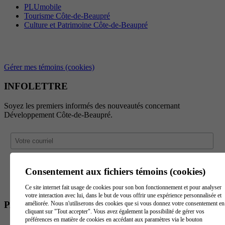
PLUmobile
Tourisme Côte-de-Beaupré
Culture et Patrimoine Côte-de-Beaupré
Gérer mes témoins (cookies)
INFOLETTRE
Soyez les premiers informés des nouveautés concernant
Développement Côte-de-Beaupré.
Consentement aux fichiers témoins (cookies)
Ce site internet fait usage de cookies pour son bon fonctionnement et pour analyser
votre interaction avec lui, dans le but de vous offrir une expérience personnalisée et
PARTENAIRES
améliorée. Nous n'utiliserons des cookies que si vous donnez votre consentement en
cliquant sur "Tout accepter". Vous avez également la possibilité de gérer vos
préférences en matière de cookies en accédant aux paramètres via le bouton