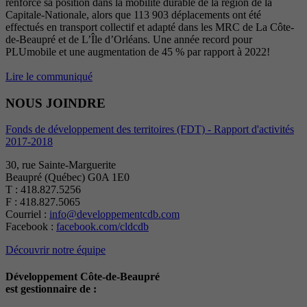
renforce sa position dans la mobilité durable de la région de la
Capitale-Nationale, alors que 113 903 déplacements ont été
effectués en transport collectif et adapté dans les MRC de La Côte-
de-Beaupré et de L’Île d’Orléans. Une année record pour
PLUmobile et une augmentation de 45 % par rapport à 2022!
Lire le communiqué
NOUS JOINDRE
Fonds de développement des territoires (FDT) - Rapport d'activités
2017-2018
30, rue Sainte-Marguerite
Beaupré (Québec) G0A 1E0
T : 418.827.5256
F : 418.827.5065
Courriel :
info@developpementcdb.com
Facebook :
facebook.com/cldcdb
Découvrir notre équipe
Développement Côte-de-Beaupré
est gestionnaire de :