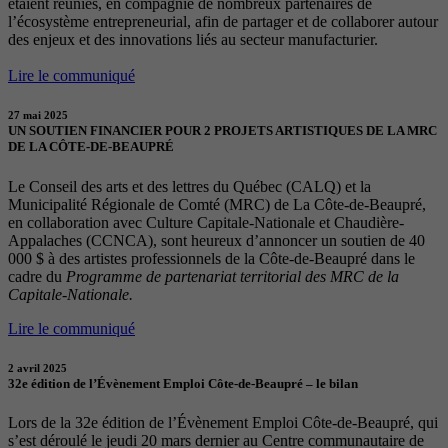
étaient réunies, en compagnie de nombreux partenaires de
l’écosystème entrepreneurial, afin de partager et de collaborer autour
des enjeux et des innovations liés au secteur manufacturier.
Lire le communiqué
27 mai 2025
UN SOUTIEN FINANCIER POUR 2 PROJETS ARTISTIQUES DE LA MRC
DE LA CÔTE-DE-BEAUPRÉ
Le Conseil des arts et des lettres du Québec (CALQ) et la
Municipalité Régionale de Comté (MRC) de La Côte-de-Beaupré,
en collaboration avec Culture Capitale-Nationale et Chaudière-
Appalaches (CCNCA), sont heureux d’annoncer un soutien de 40
000 $ à des artistes professionnels de la Côte-de-Beaupré dans le
cadre du
Programme de partenariat territorial des MRC de la
Capitale-Nationale.
Lire le communiqué
2 avril 2025
32e édition de l’Évènement Emploi Côte-de-Beaupré – le bilan
Lors de la 32e édition de l’Évènement Emploi Côte-de-Beaupré, qui
s’est déroulé le jeudi 20 mars dernier au Centre communautaire de