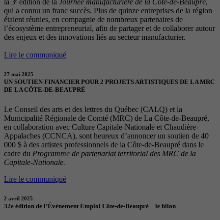
la 3ᵉ édition de la
Journée manufacturière de la Côte-de-Beaupré
,
qui a connu un franc succès. Plus de quinze entreprises de la région
étaient réunies, en compagnie de nombreux partenaires de
l’écosystème entrepreneurial, afin de partager et de collaborer autour
des enjeux et des innovations liés au secteur manufacturier.
Lire le communiqué
27 mai 2025
UN SOUTIEN FINANCIER POUR 2 PROJETS ARTISTIQUES DE LA MRC
DE LA CÔTE-DE-BEAUPRÉ
Le Conseil des arts et des lettres du Québec (CALQ) et la
Municipalité Régionale de Comté (MRC) de La Côte-de-Beaupré,
en collaboration avec Culture Capitale-Nationale et Chaudière-
Appalaches (CCNCA), sont heureux d’annoncer un soutien de 40
000 $ à des artistes professionnels de la Côte-de-Beaupré dans le
cadre du
Programme de partenariat territorial des MRC de la
Capitale-Nationale.
Lire le communiqué
2 avril 2025
32e édition de l’Évènement Emploi Côte-de-Beaupré – le bilan