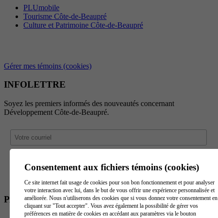
PLUmobile
Tourisme Côte-de-Beaupré
Culture et Patrimoine Côte-de-Beaupré
Gérer mes témoins (cookies)
INFOLETTRE
Soyez les premiers informés des nouveautés concernant
Développement Côte-de-Beaupré.
Consentement aux fichiers témoins (cookies)
Ce site internet fait usage de cookies pour son bon fonctionnement et pour analyser
votre interaction avec lui, dans le but de vous offrir une expérience personnalisée et
PARTENAIRES
améliorée. Nous n'utiliserons des cookies que si vous donnez votre consentement en
cliquant sur "Tout accepter". Vous avez également la possibilité de gérer vos
préférences en matière de cookies en accédant aux paramètres via le bouton