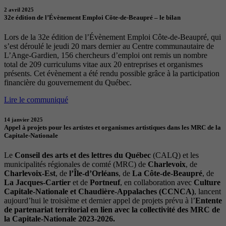
2 avril 2025
32e édition de l’Évènement Emploi Côte-de-Beaupré – le bilan
Lors de la 32e édition de l’Évènement Emploi Côte-de-Beaupré, qui
s’est déroulé le jeudi 20 mars dernier au Centre communautaire de
L’Ange-Gardien, 156 chercheurs d’emploi ont remis un nombre
total de 209 curriculums vitae aux 20 entreprises et organismes
présents. Cet évènement a été rendu possible grâce à la participation
financière du gouvernement du Québec.
Lire le communiqué
14 janvier 2025
Appel à projets pour les artistes et organismes artistiques dans les MRC de la
Capitale-Nationale
Le
Conseil des arts et des lettres du Québec
(CALQ) et les
municipalités régionales de comté (MRC) de
Charlevoix
, de
Charlevoix-Est
, de
l’Île-d’Orléans
, de
La Côte-de-Beaupré
, de
La Jacques-Cartier
et de
Portneuf
, en collaboration avec
Culture
Capitale-Nationale et Chaudière-Appalaches (CCNCA)
, lancent
aujourd’hui le troisième et dernier appel de projets prévu à l’
Entente
de partenariat territorial en lien avec la collectivité des MRC de
la Capitale-Nationale 2023-2026.