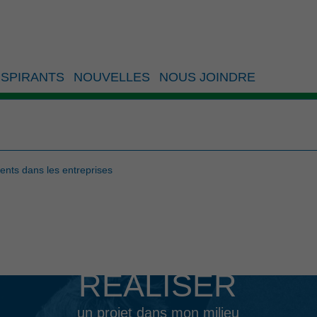
-Beaupré sous le signe
SPIRANTS
NOUVELLES
NOUS JOINDRE
sements dans les
ents dans les entreprises
RÉALISER
un projet dans mon milieu