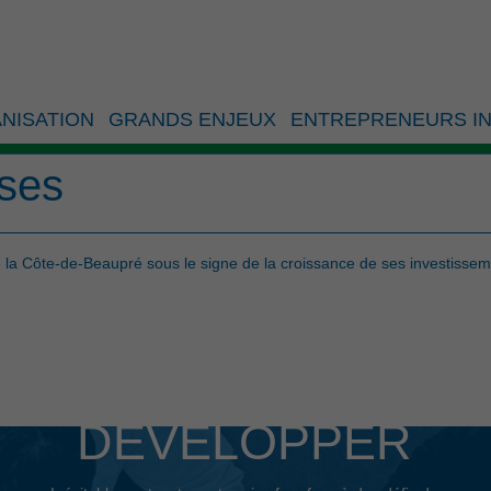
014 du CLD de la Côte-de
NISATION
GRANDS ENJEUX
ENTREPRENEURS IN
roissance de ses investis
ises
la Côte-de-Beaupré sous le signe de la croissance de ses investissem
DÉVELOPPER