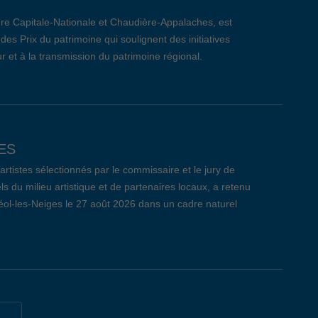
re Capitale-Nationale et Chaudière-Appalaches, est
des Prix du patrimoine qui soulignent des initiatives
r et à la transmission du patrimoine régional.
ES
tistes sélectionnés par le commissaire et le jury de
ls du milieu artistique et de partenaires locaux, a retenu
réol-les-Neiges le 27 août 2026 dans un cadre naturel
CÔTE-DE-BEAUPRÉ: LE BILAN