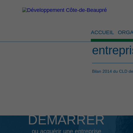
Bilan 2
ACCUEIL
ORGA
de la c
entrepr
Bilan 2014 du CLD de 
DÉMARRER
ou acquérir une entreprise