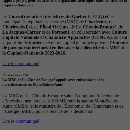
Appel à projets pour les artistes et organismes artistiques dans les MRC de la
Capitale-Nationale
Le
Conseil des arts et des lettres du Québec
(CALQ) et les
municipalités régionales de comté (MRC) de
Charlevoix
, de
Charlevoix-Est
, de
l’Île-d’Orléans
, de
La Côte-de-Beaupré
, de
La Jacques-Cartier
et de
Portneuf
, en collaboration avec
Culture
Capitale-Nationale et Chaudière-Appalaches (CCNCA)
, lancent
aujourd’hui le troisième et dernier appel de projets prévu à l’
Entente
de partenariat territorial en lien avec la collectivité des MRC de
la Capitale-Nationale 2023-2026.
Lire le communiqué
17 décembre 2024
La MRC de La Côte-de-Beaupré appuie avec enthousiasme les
investissements au Mont-Sainte-Anne
La MRC de La Côte-de-Beaupré salue l’adoption d’une entente
d’investissement totalisant 100 M$ entre la station Mont-Sainte-
Anne (SMSA) et le ministère de l’Économie, de l’Innovation et de
l’Énergie (MEIE) pour la relance de la destination.
Lire le communiqué