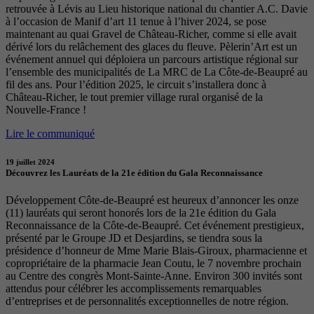
retrouvée à Lévis au Lieu historique national du chantier A.C. Davie
à l’occasion de Manif d’art 11 tenue à l’hiver 2024, se pose
maintenant au quai Gravel de Château-Richer, comme si elle avait
dérivé lors du relâchement des glaces du fleuve. Pèlerin’Art est un
événement annuel qui déploiera un parcours artistique régional sur
l’ensemble des municipalités de La MRC de La Côte-de-Beaupré au
fil des ans. Pour l’édition 2025, le circuit s’installera donc à
Château-Richer, le tout premier village rural organisé de la
Nouvelle-France !
Lire le communiqué
19 juillet 2024
Découvrez les Lauréats de la 21e édition du Gala Reconnaissance
Développement Côte-de-Beaupré est heureux d’annoncer les onze
(11) lauréats qui seront honorés lors de la 21e édition du Gala
Reconnaissance de la Côte-de-Beaupré. Cet événement prestigieux,
présenté par le Groupe JD et Desjardins, se tiendra sous la
présidence d’honneur de Mme Marie Blais-Giroux, pharmacienne et
copropriétaire de la pharmacie Jean Coutu, le 7 novembre prochain
au Centre des congrès Mont-Sainte-Anne. Environ 300 invités sont
attendus pour célébrer les accomplissements remarquables
d’entreprises et de personnalités exceptionnelles de notre région.