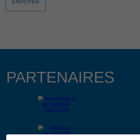
23E ÉDITION PORTÉE PAR L’HÉRITAGE
ET LA RELÈVE ENTREPRENEURIALE
La 23e édition du Gala Reconnaissance de la Côte-de-
Beaupré est de retour pour célébrer l’engagement, la
passion et l’excellence des entrepreneurs, organisations et
bâtisseurs qui contribuent au dynamisme de la communauté
d’affaires de la région. Cette année, nous avons le plaisir
d’annoncer que Mme Lucie Boies et M. Mathieu
Longchamps, copropriétaire et directeur général des
PARTENAIRES
entreprises BMR R. Boies de Beaupré et de Château-
Richer, assureront la coprésidence d’honneur de cet
événement prestigieux qui se tiendra le 15 octobre 2026 au
Centre des congrès Mont-Sainte-Anne.
Lire le communiqué
4 février 2026
APPEL DE PROJETS EN