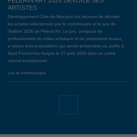
PÈLERIN’ART 2026 DÉVOILE SES
ARTISTES
Développement Côte-de-Beaupré est heureux de dévoiler
les artistes sélectionnés par le commissaire et le jury de
l’édition 2026 de Pèlerin’Art. Le jury, composé de
professionnels du milieu artistique et de partenaires locaux,
a retenu trois propositions qui seront présentées au public à
Saint Ferréol-les-Neiges le 27 août 2026 dans un cadre
naturel exceptionnel.
Lire le communiqué
19 avril 2026
34E ÉDITION DE L’ÉVÈNEMENT EMPLOI
CÔTE-DE-BEAUPRÉ: LE BILAN
Lors de la 34e édition de l’Évènement Emploi Côte-de-
Beaupré, qui s’est déroulé le jeudi 26 mars dernier au
Centre communautaire de L’Ange-Gardien, 147 chercheurs