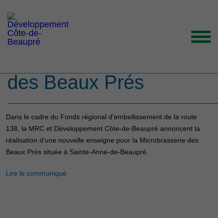
Une nouvelle enseigne
pour la Microbrasserie
des Beaux Prés
ACCUEIL
ORGANISATION
GRANDS ENJEUX
Dans le cadre du Fonds régional d’embellissement de la route
138, la MRC et Développement Côte-de-Beaupré annoncent la
ENTREPRENEURS INSPIRANTS
réalisation d’une nouvelle enseigne pour la Microbrasserie des
Beaux Prés située à Sainte-Anne-de-Beaupré.
NOUVELLES
NOUS JOINDRE
Lire le communiqué