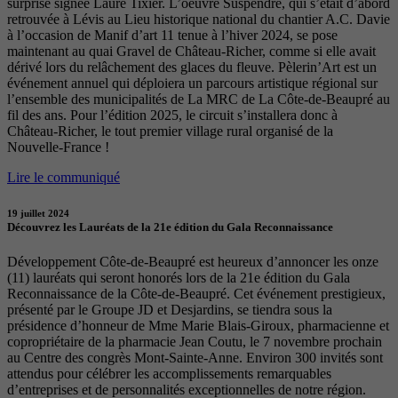
surprise signée Laure Tixier. L’oeuvre Suspendre, qui s’était d’abord
retrouvée à Lévis au Lieu historique national du chantier A.C. Davie
à l’occasion de Manif d’art 11 tenue à l’hiver 2024, se pose
maintenant au quai Gravel de Château-Richer, comme si elle avait
dérivé lors du relâchement des glaces du fleuve. Pèlerin’Art est un
événement annuel qui déploiera un parcours artistique régional sur
l’ensemble des municipalités de La MRC de La Côte-de-Beaupré au
fil des ans. Pour l’édition 2025, le circuit s’installera donc à
Château-Richer, le tout premier village rural organisé de la
Nouvelle-France !
Lire le communiqué
19 juillet 2024
Découvrez les Lauréats de la 21e édition du Gala Reconnaissance
Développement Côte-de-Beaupré est heureux d’annoncer les onze
(11) lauréats qui seront honorés lors de la 21e édition du Gala
Reconnaissance de la Côte-de-Beaupré. Cet événement prestigieux,
présenté par le Groupe JD et Desjardins, se tiendra sous la
présidence d’honneur de Mme Marie Blais-Giroux, pharmacienne et
copropriétaire de la pharmacie Jean Coutu, le 7 novembre prochain
au Centre des congrès Mont-Sainte-Anne. Environ 300 invités sont
attendus pour célébrer les accomplissements remarquables
d’entreprises et de personnalités exceptionnelles de notre région.