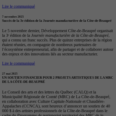
Lire le communiqué
7 novembre 2025
Succès de la 3e édition de la Journée manufacturière de la Côte-de-Beaupré
Le 5 novembre dernier, Développement Côte-de-Beaupré organisait
la 3ᵉ édition de la
Journée manufacturière de la Côte-de-Beaupré
,
qui a connu un franc succès. Plus de quinze entreprises de la région
étaient réunies, en compagnie de nombreux partenaires de
l’écosystème entrepreneurial, afin de partager et de collaborer autour
des enjeux et des innovations liés au secteur manufacturier.
Lire le communiqué
27 mai 2025
UN SOUTIEN FINANCIER POUR 2 PROJETS ARTISTIQUES DE LA MRC
DE LA CÔTE-DE-BEAUPRÉ
Le Conseil des arts et des lettres du Québec (CALQ) et la
Municipalité Régionale de Comté (MRC) de La Côte-de-Beaupré,
en collaboration avec Culture Capitale-Nationale et Chaudière-
Appalaches (CCNCA), sont heureux d’annoncer un soutien de 40
000 $ à des artistes professionnels de la Côte-de-Beaupré dans le
cadre du
Programme de partenariat territorial des MRC de la