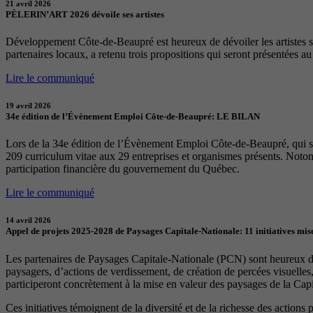
21 avril 2026
PÈLERIN’ART 2026 dévoile ses artistes
Développement Côte-de-Beaupré est heureux de dévoiler les artistes sél
partenaires locaux, a retenu trois propositions qui seront présentées a
Lire le communiqué
19 avril 2026
34e édition de l’Évènement Emploi Côte-de-Beaupré: LE BILAN
Lors de la 34e édition de l’Évènement Emploi Côte-de-Beaupré, qui s
209 curriculum vitae aux 29 entreprises et organismes présents. Notons
participation financière du gouvernement du Québec.
Lire le communiqué
14 avril 2026
Appel de projets 2025-2028 de Paysages Capitale-Nationale: 11 initiatives mise
Les partenaires de Paysages Capitale-Nationale (PCN) sont heureux d’a
paysagers, d’actions de verdissement, de création de percées visuelles
participeront concrètement à la mise en valeur des paysages de la Capita
Ces initiatives témoignent de la diversité et de la richesse des actions