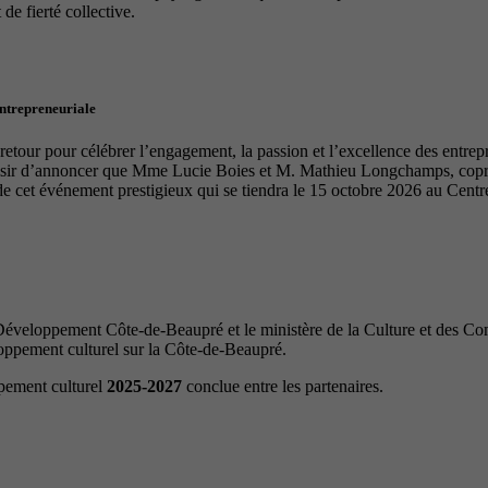
de fierté collective.
entrepreneuriale
tour pour célébrer l’engagement, la passion et l’excellence des entrep
laisir d’annoncer que Mme Lucie Boies et M. Mathieu Longchamps, copro
de cet événement prestigieux qui se tiendra le 15 octobre 2026 au Cen
veloppement Côte-de-Beaupré et le ministère de la Culture et des Com
loppement culturel sur la Côte-de-Beaupré.
ppement culturel
2025-2027
conclue entre les partenaires.