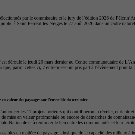
ectionnés par le commissaire et le jury de l’édition 2026 de Pèlerin’Ar
u public à Saint Ferréol-les-Neiges le 27 août 2026 dans un cadre nature
’est déroulé le jeudi 26 mars dernier au Centre communautaire de L’A
 que, parmi celles-ci, 7 entreprises ont pris part à l’évènement pour la 
 en valeur des paysages sur l’ensemble du territoire
nnoncer les 11 projets porteurs qui contribueront à révéler, enrichir e
, de mise en valeur patrimoniale ou encore de démarches de connaissance
le-Nationale et à renforcer le lien entre les communautés et leur territo
 possibles en matière de paysage, ainsi que de la capacité des milieux à 