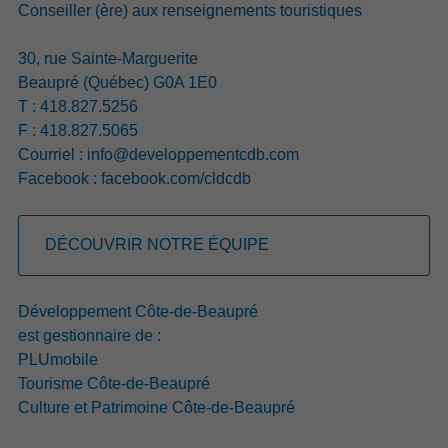
Conseiller (ère) aux renseignements touristiques
Québec.
Lire le communiqué
30, rue Sainte-Marguerite
Beaupré (Québec) G0A 1E0
T : 418.827.5256
14 avril 2026
F : 418.827.5065
APPEL DE PROJETS 2025-2028 DE
Courriel :
info@developpementcdb.com
PAYSAGES CAPITALE-NATIONALE: 11
Facebook :
facebook.com/cldcdb
INITIATIVES MISE EN VALEUR DES
PAYSAGES SUR L’ENSEMBLE DU
TERRITOIRE
DÉCOUVRIR NOTRE ÉQUIPE
Les partenaires de Paysages Capitale-Nationale (PCN) sont
heureux d’annoncer les 11 projets porteurs qui contribueront
Développement Côte-de-Beaupré
à révéler, enrichir et protéger les paysages de la région.
est gestionnaire de :
Qu’il s’agisse d’aménagements paysagers, d’actions de
PLUmobile
verdissement, de création de percées visuelles, de mise en
Tourisme Côte-de-Beaupré
valeur patrimoniale ou encore de démarches de
Culture et Patrimoine Côte-de-Beaupré
connaissance et de sensibilisation aux paysages régionaux,
les projets retenus participeront concrètement à la mise en