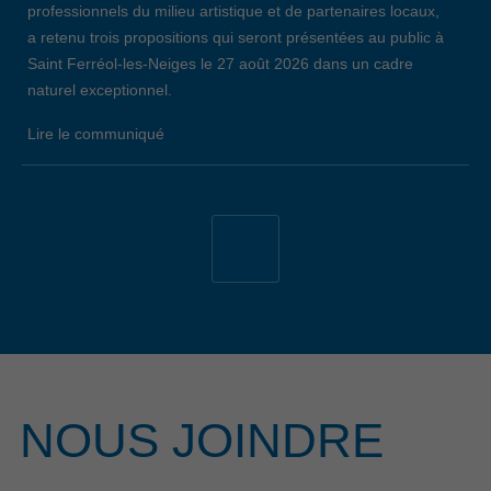
professionnels du milieu artistique et de partenaires locaux,
a retenu trois propositions qui seront présentées au public à
Saint Ferréol-les-Neiges le 27 août 2026 dans un cadre
naturel exceptionnel.
Lire le communiqué
19 avril 2026
34E ÉDITION DE L’ÉVÈNEMENT EMPLOI
CÔTE-DE-BEAUPRÉ: LE BILAN
Lors de la 34e édition de l’Évènement Emploi Côte-de-
Beaupré, qui s’est déroulé le jeudi 26 mars dernier au
Centre communautaire de L’Ange-Gardien, 147 chercheurs
d’emploi ont remis un nombre total de 209 curriculum vitae
aux 29 entreprises et organismes présents. Notons que,
NOUS JOINDRE
parmi celles-ci, 7 entreprises ont pris part à l’évènement
pour la première fois. Cet évènement a été rendu possible
grâce à la participation financière du gouvernement du