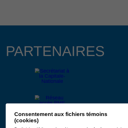
passion et l’excellence des entrepreneurs, organisations et
bâtisseurs qui contribuent au dynamisme de la communauté
d’affaires de la région. Cette année, nous avons le plaisir
d’annoncer que Mme Lucie Boies et M. Mathieu
Longchamps, copropriétaire et directeur général des
entreprises BMR R. Boies de Beaupré et de Château-
Richer, assureront la coprésidence d’honneur de cet
PARTENAIRES
événement prestigieux qui se tiendra le 15 octobre 2026 au
Centre des congrès Mont-Sainte-Anne.
Lire le communiqué
4 février 2026
APPEL DE PROJETS EN
DÉVELOPPEMENT CULTUREL 2026
La Municipalité régionale de comté (MRC) de La Côte-de-
Consentement aux fichiers témoins
Beaupré, Développement Côte-de-Beaupré et le ministère
(cookies)
de la Culture et des Communications, partenaires de