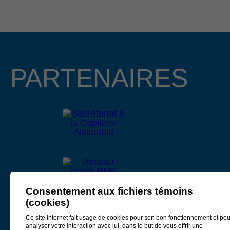
d’affaires de la région. Cette année, nous avons le plaisir
d’annoncer que Mme Lucie Boies et M. Mathieu
Longchamps, copropriétaire et directeur général des
entreprises BMR R. Boies de Beaupré et de Château-
Richer, assureront la coprésidence d’honneur de cet
PARTENAIRES
événement prestigieux qui se tiendra le 15 octobre 2026 au
Centre des congrès Mont-Sainte-Anne.
Lire le communiqué
4 février 2026
APPEL DE PROJETS EN
DÉVELOPPEMENT CULTUREL 2026
La Municipalité régionale de comté (MRC) de La Côte-de-
Consentement aux fichiers témoins
Beaupré, Développement Côte-de-Beaupré et le ministère
(cookies)
de la Culture et des Communications, partenaires de
l’Entente de développement culturel
2025-2027
, annoncent
Ce site internet fait usage de cookies pour son bon fonctionnement et pou
analyser votre interaction avec lui, dans le but de vous offrir une
aujourd’hui un appel de projets visant le développement