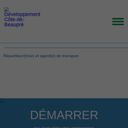
Répartiteur(trice) et
agent(e) de transport
ACCUEIL
Répartiteur(trice) et agent(e) de transport
ORGANISATION
GRANDS ENJEUX
ENTREPRENEURS INSPIRANTS
NOUVELLES
NOUS JOINDRE
DÉMARRER