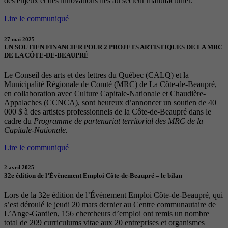
des enjeux et des innovations liés au secteur manufacturier.
Lire le communiqué
27 mai 2025
UN SOUTIEN FINANCIER POUR 2 PROJETS ARTISTIQUES DE LA MRC
DE LA CÔTE-DE-BEAUPRÉ
Le Conseil des arts et des lettres du Québec (CALQ) et la
Municipalité Régionale de Comté (MRC) de La Côte-de-Beaupré,
en collaboration avec Culture Capitale-Nationale et Chaudière-
Appalaches (CCNCA), sont heureux d’annoncer un soutien de 40
000 $ à des artistes professionnels de la Côte-de-Beaupré dans le
cadre du
Programme de partenariat territorial des MRC de la
Capitale-Nationale.
Lire le communiqué
2 avril 2025
32e édition de l’Évènement Emploi Côte-de-Beaupré – le bilan
Lors de la 32e édition de l’Évènement Emploi Côte-de-Beaupré, qui
s’est déroulé le jeudi 20 mars dernier au Centre communautaire de
L’Ange-Gardien, 156 chercheurs d’emploi ont remis un nombre
total de 209 curriculums vitae aux 20 entreprises et organismes