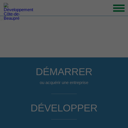
CLD_010
ACCUEIL
ORGANISATION
GRANDS ENJEUX
ENTREPRENEURS INSPIRANTS
NOUVELLES
DÉMARRER
NOUS JOINDRE
ou acquérir une entreprise
DÉVELOPPER