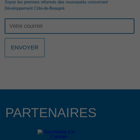
Soyez les premiers informés des nouveautés concernant
RELÈVE ENTREPRENEURIALE
Développement Côte-de-Beaupré.
La 23e édition du Gala Reconnaissance de la Côte-de-Beaupré est de
retour pour célébrer l’engagement, la passion et l’excellence des
entrepreneurs, organisations et bâtisseurs qui contribuent au
dynamisme de la communauté d’affaires de la région. Cette année,
nous avons le plaisir d’annoncer que Mme Lucie Boies et M. Mathieu
Longchamps, copropriétaire et directeur général des entreprises BMR
R. Boies de Beaupré et de Château-Richer, assureront la coprésidence
d’honneur de cet événement prestigieux qui se tiendra le 15 octobre
2026 au Centre des congrès Mont-Sainte-Anne.
Lire le communiqué
4 février 2026
APPEL DE PROJETS EN DÉVELOPPEMENT
CULTUREL 2026
PARTENAIRES
La Municipalité régionale de comté (MRC) de La Côte-de-Beaupré,
Développement Côte-de-Beaupré et le ministère de la Culture et des
Communications, partenaires de l’Entente de développement culturel
2025-2027
, annoncent aujourd’hui un appel de projets visant le
développement culturel sur la Côte-de-Beaupré.