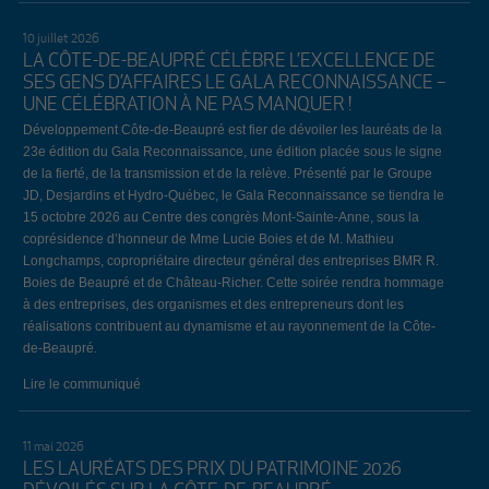
10 juillet 2026
LA CÔTE-DE-BEAUPRÉ CÉLÈBRE L’EXCELLENCE DE
SES GENS D’AFFAIRES LE GALA RECONNAISSANCE –
UNE CÉLÉBRATION À NE PAS MANQUER !
Développement Côte-de-Beaupré est fier de dévoiler les lauréats de la
23e édition du Gala Reconnaissance, une édition placée sous le signe
de la fierté, de la transmission et de la relève. Présenté par le Groupe
JD, Desjardins et Hydro-Québec, le Gala Reconnaissance se tiendra le
15 octobre 2026 au Centre des congrès Mont-Sainte-Anne, sous la
coprésidence d’honneur de Mme Lucie Boies et de M. Mathieu
Longchamps, copropriétaire directeur général des entreprises BMR R.
Boies de Beaupré et de Château-Richer. Cette soirée rendra hommage
à des entreprises, des organismes et des entrepreneurs dont les
réalisations contribuent au dynamisme et au rayonnement de la Côte-
de-Beaupré.
Lire le communiqué
11 mai 2026
LES LAURÉATS DES PRIX DU PATRIMOINE 2026