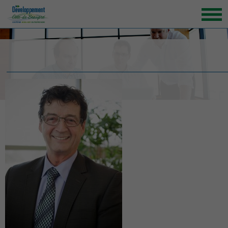
ACCUEIL
ORGANISATION
GRANDS ENJEUX
ENTREPRENEURS INSPIRANTS
NOUVELLES
NOUS JOINDRE