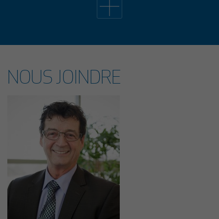
34E ÉDITION DE L’ÉVÈNEMENT EMPLOI CÔTE-DE-
BEAUPRÉ: LE BILAN
Lors de la 34e édition de l’Évènement Emploi Côte-de-Beaupré, qui
s’est déroulé le jeudi 26 mars dernier au Centre communautaire de
L’Ange-Gardien, 147 chercheurs d’emploi ont remis un nombre total de
209 curriculum vitae aux 29 entreprises et organismes présents. Notons
que, parmi celles-ci, 7 entreprises ont pris part à l’évènement pour la
NOUS JOINDRE
première fois. Cet évènement a été rendu possible grâce à la
participation financière du gouvernement du Québec.
Lire le communiqué
14 avril 2026
APPEL DE PROJETS 2025-2028 DE PAYSAGES
CAPITALE-NATIONALE: 11 INITIATIVES MISE EN
VALEUR DES PAYSAGES SUR L’ENSEMBLE DU
TERRITOIRE
Les partenaires de Paysages Capitale-Nationale (PCN) sont heureux
d’annoncer les 11 projets porteurs qui contribueront à révéler, enrichir et
protéger les paysages de la région. Qu’il s’agisse d’aménagements
paysagers, d’actions de verdissement, de création de percées visuelles,
de mise en valeur patrimoniale ou encore de démarches de