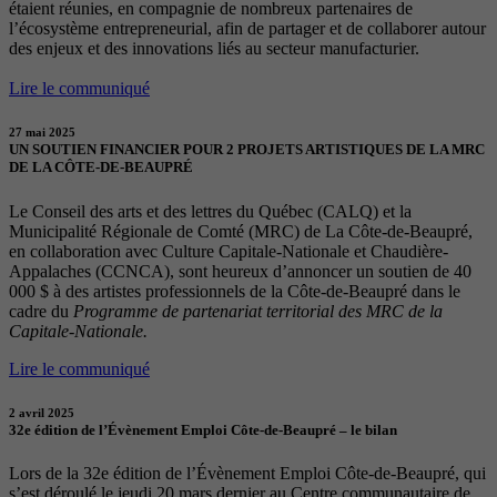
étaient réunies, en compagnie de nombreux partenaires de
l’écosystème entrepreneurial, afin de partager et de collaborer autour
des enjeux et des innovations liés au secteur manufacturier.
Lire le communiqué
27 mai 2025
UN SOUTIEN FINANCIER POUR 2 PROJETS ARTISTIQUES DE LA MRC
DE LA CÔTE-DE-BEAUPRÉ
Le Conseil des arts et des lettres du Québec (CALQ) et la
Municipalité Régionale de Comté (MRC) de La Côte-de-Beaupré,
en collaboration avec Culture Capitale-Nationale et Chaudière-
Appalaches (CCNCA), sont heureux d’annoncer un soutien de 40
000 $ à des artistes professionnels de la Côte-de-Beaupré dans le
cadre du
Programme de partenariat territorial des MRC de la
Capitale-Nationale.
Lire le communiqué
2 avril 2025
32e édition de l’Évènement Emploi Côte-de-Beaupré – le bilan
Lors de la 32e édition de l’Évènement Emploi Côte-de-Beaupré, qui
s’est déroulé le jeudi 20 mars dernier au Centre communautaire de