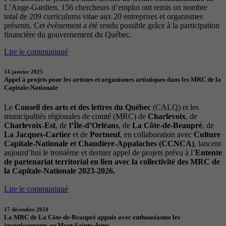
L’Ange-Gardien, 156 chercheurs d’emploi ont remis un nombre
total de 209 curriculums vitae aux 20 entreprises et organismes
présents. Cet évènement a été rendu possible grâce à la participation
financière du gouvernement du Québec.
Lire le communiqué
14 janvier 2025
Appel à projets pour les artistes et organismes artistiques dans les MRC de la
Capitale-Nationale
Le
Conseil des arts et des lettres du Québec
(CALQ) et les
municipalités régionales de comté (MRC) de
Charlevoix
, de
Charlevoix-Est
, de
l’Île-d’Orléans
, de
La Côte-de-Beaupré
, de
La Jacques-Cartier
et de
Portneuf
, en collaboration avec
Culture
Capitale-Nationale et Chaudière-Appalaches (CCNCA)
, lancent
aujourd’hui le troisième et dernier appel de projets prévu à l’
Entente
de partenariat territorial en lien avec la collectivité des MRC de
la Capitale-Nationale 2023-2026.
Lire le communiqué
17 décembre 2024
La MRC de La Côte-de-Beaupré appuie avec enthousiasme les
investissements au Mont-Sainte-Anne