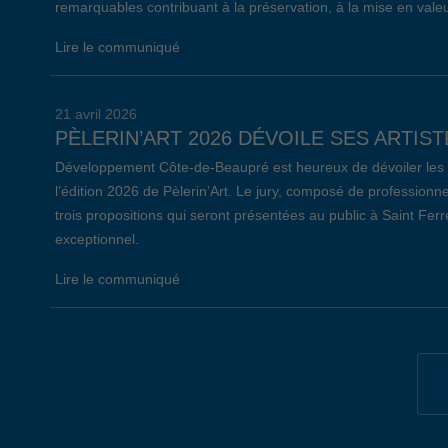
remarquables contribuant à la préservation, à la mise en valeu
Lire le communiqué
21 avril 2026
PÈLERIN’ART 2026 DÉVOILE SES ARTIST
Développement Côte-de-Beaupré est heureux de dévoiler les ar
l’édition 2026 de Pèlerin’Art. Le jury, composé de professionne
trois propositions qui seront présentées au public à Saint Fer
exceptionnel.
Lire le communiqué
19 avril 2026
34E ÉDITION DE L’ÉVÈNEMENT EMPLOI 
Lors de la 34e édition de l’Évènement Emploi Côte-de-Beaupré,
communautaire de L’Ange-Gardien, 147 chercheurs d’emploi on
entreprises et organismes présents. Notons que, parmi celles-c