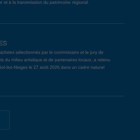
r et à la transmission du patrimoine régional.
ES
tistes sélectionnés par le commissaire et le jury de
ls du milieu artistique et de partenaires locaux, a retenu
réol-les-Neiges le 27 août 2026 dans un cadre naturel
CÔTE-DE-BEAUPRÉ: LE BILAN
 qui s’est déroulé le jeudi 26 mars dernier au Centre
t remis un nombre total de 209 curriculum vitae aux 29
i, 7 entreprises ont pris part à l’évènement pour la