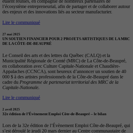
étaient réunies, en compagnie de nombreux partenaires de
l’écosystème entrepreneurial, afin de partager et de collaborer autour
des enjeux et des innovations liés au secteur manufacturier.
Lire le communiqué
27 mai 2025
UN SOUTIEN FINANCIER POUR 2 PROJETS ARTISTIQUES DE LA MRC
DE LA CÔTE-DE-BEAUPRÉ
Le Conseil des arts et des lettres du Québec (CALQ) et la
Municipalité Régionale de Comté (MRC) de La Côte-de-Beaupré,
en collaboration avec Culture Capitale-Nationale et Chaudière-
Appalaches (CCNCA), sont heureux d’annoncer un soutien de 40
000 $ à des artistes professionnels de la Côte-de-Beaupré dans le
cadre du
Programme de partenariat territorial des MRC de la
Capitale-Nationale.
Lire le communiqué
2 avril 2025
32e édition de l’Évènement Emploi Côte-de-Beaupré – le bilan
Lors de la 32e édition de l’Évènement Emploi Côte-de-Beaupré, qui
s’est déroulé le jeudi 20 mars dernier au Centre communautaire de