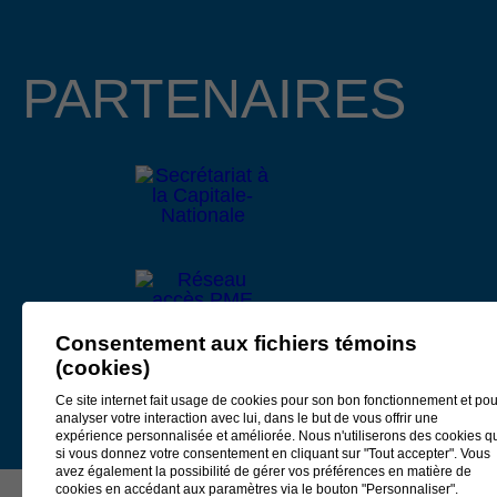
Longchamps, copropriétaire et directeur général des
entreprises BMR R. Boies de Beaupré et de Château-
Richer, assureront la coprésidence d’honneur de cet
PARTENAIRES
événement prestigieux qui se tiendra le 15 octobre 2026 au
Centre des congrès Mont-Sainte-Anne.
Lire le communiqué
4 février 2026
APPEL DE PROJETS EN
DÉVELOPPEMENT CULTUREL 2026
La Municipalité régionale de comté (MRC) de La Côte-de-
Consentement aux fichiers témoins
Beaupré, Développement Côte-de-Beaupré et le ministère
(cookies)
de la Culture et des Communications, partenaires de
l’Entente de développement culturel
2025-2027
, annoncent
Ce site internet fait usage de cookies pour son bon fonctionnement et pou
analyser votre interaction avec lui, dans le but de vous offrir une
aujourd’hui un appel de projets visant le développement
expérience personnalisée et améliorée. Nous n'utiliserons des cookies q
culturel sur la Côte-de-Beaupré.
si vous donnez votre consentement en cliquant sur "Tout accepter". Vous
avez également la possibilité de gérer vos préférences en matière de
cookies en accédant aux paramètres via le bouton "Personnaliser".
L’enveloppe financière s’inscrit dans le cadre de l’Entente de