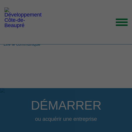
Lire le communiqué
Lire le communiqué
ACCUEIL
ORGANISATION
GRANDS ENJEUX
ENTREPRENEURS INSPIRANTS
NOUVELLES
DÉMARRER
NOUS JOINDRE
ou acquérir une entreprise