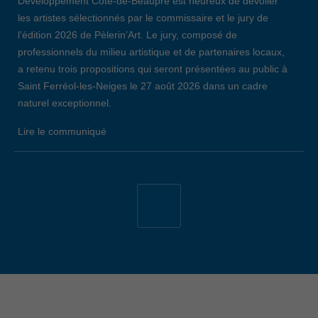
Développement Côte-de-Beaupré est heureux de dévoiler
les artistes sélectionnés par le commissaire et le jury de
l’édition 2026 de Pèlerin’Art. Le jury, composé de
professionnels du milieu artistique et de partenaires locaux,
a retenu trois propositions qui seront présentées au public à
Saint Ferréol-les-Neiges le 27 août 2026 dans un cadre
naturel exceptionnel.
Lire le communiqué
19 avril 2026
34E ÉDITION DE L’ÉVÈNEMENT EMPLOI
CÔTE-DE-BEAUPRÉ: LE BILAN
Lors de la 34e édition de l’Évènement Emploi Côte-de-
Beaupré, qui s’est déroulé le jeudi 26 mars dernier au
Centre communautaire de L’Ange-Gardien, 147 chercheurs
d’emploi ont remis un nombre total de 209 curriculum vitae
aux 29 entreprises et organismes présents. Notons que,