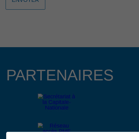
La 23e édition du Gala Reconnaissance de la Côte-de-
Beaupré est de retour pour célébrer l’engagement, la
passion et l’excellence des entrepreneurs, organisations et
bâtisseurs qui contribuent au dynamisme de la communauté
d’affaires de la région. Cette année, nous avons le plaisir
d’annoncer que Mme Lucie Boies et M. Mathieu
Longchamps, copropriétaire et directeur général des
entreprises BMR R. Boies de Beaupré et de Château-
Richer, assureront la coprésidence d’honneur de cet
PARTENAIRES
événement prestigieux qui se tiendra le 15 octobre 2026 au
Centre des congrès Mont-Sainte-Anne.
Lire le communiqué
4 février 2026
APPEL DE PROJETS EN
DÉVELOPPEMENT CULTUREL 2026
La Municipalité régionale de comté (MRC) de La Côte-de-