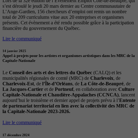
Lors de la 32e édition de l’Évènement Emploi Côte-de-Beaupré, qui
s’est déroulé le jeudi 20 mars dernier au Centre communautaire de
L’Ange-Gardien, 156 chercheurs d’emploi ont remis un nombre
total de 209 curriculums vitae aux 20 entreprises et organismes
présents. Cet évènement a été rendu possible grâce à la participation
financière du gouvernement du Québec.
Lire le communiqué
14 janvier 2025
Appel à projets pour les artistes et organismes artistiques dans les MRC de la
Capitale-Nationale
Le
Conseil des arts et des lettres du Québec
(CALQ) et les
municipalités régionales de comté (MRC) de
Charlevoix
, de
Charlevoix-Est
, de
l’Île-d’Orléans
, de
La Côte-de-Beaupré
, de
La Jacques-Cartier
et de
Portneuf
, en collaboration avec
Culture
Capitale-Nationale et Chaudière-Appalaches (CCNCA)
, lancent
aujourd’hui le troisième et dernier appel de projets prévu à l’
Entente
de partenariat territorial en lien avec la collectivité des MRC de
la Capitale-Nationale 2023-2026.
Lire le communiqué
17 décembre 2024