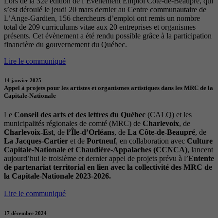
Lors de la 32e édition de l’Évènement Emploi Côte-de-Beaupré, qui
s’est déroulé le jeudi 20 mars dernier au Centre communautaire de
L’Ange-Gardien, 156 chercheurs d’emploi ont remis un nombre
total de 209 curriculums vitae aux 20 entreprises et organismes
présents. Cet évènement a été rendu possible grâce à la participation
financière du gouvernement du Québec.
Lire le communiqué
14 janvier 2025
Appel à projets pour les artistes et organismes artistiques dans les MRC de la
Capitale-Nationale
Le
Conseil des arts et des lettres du Québec
(CALQ) et les
municipalités régionales de comté (MRC) de
Charlevoix
, de
Charlevoix-Est
, de
l’Île-d’Orléans
, de
La Côte-de-Beaupré
, de
La Jacques-Cartier
et de
Portneuf
, en collaboration avec
Culture
Capitale-Nationale et Chaudière-Appalaches (CCNCA)
, lancent
aujourd’hui le troisième et dernier appel de projets prévu à l’
Entente
de partenariat territorial en lien avec la collectivité des MRC de
la Capitale-Nationale 2023-2026.
Lire le communiqué
17 décembre 2024