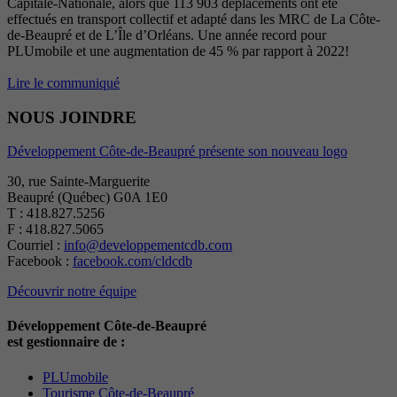
Capitale-Nationale, alors que 113 903 déplacements ont été
effectués en transport collectif et adapté dans les MRC de La Côte-
de-Beaupré et de L’Île d’Orléans. Une année record pour
PLUmobile et une augmentation de 45 % par rapport à 2022!
Lire le communiqué
NOUS JOINDRE
Développement Côte-de-Beaupré présente son nouveau logo
30, rue Sainte-Marguerite
Beaupré (Québec) G0A 1E0
T : 418.827.5256
F : 418.827.5065
Courriel :
info@developpementcdb.com
Facebook :
facebook.com/cldcdb
Découvrir notre équipe
Développement Côte-de-Beaupré
est gestionnaire de :
PLUmobile
Tourisme Côte-de-Beaupré