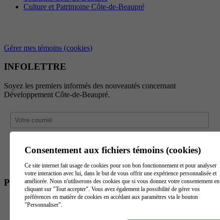
Culture et Patrimoine Côte-de-Beaupré
Gérer mes témoins (cookies)
INFOLETTRE
Soyez les premiers informés des nouveautés concernant
Développement Côte-de-Beaupré.
Consentement aux fichiers témoins (cookies)
Ce site internet fait usage de cookies pour son bon fonctionnement et pour analyser
votre interaction avec lui, dans le but de vous offrir une expérience personnalisée et
PARTENAIRES
améliorée. Nous n'utiliserons des cookies que si vous donnez votre consentement en
cliquant sur "Tout accepter". Vous avez également la possibilité de gérer vos
préférences en matière de cookies en accédant aux paramètres via le bouton
"Personnaliser".