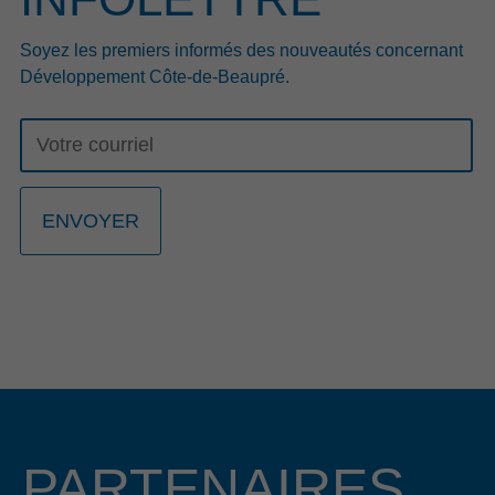
Lire le communiqué
Soyez les premiers informés des nouveautés concernant
Développement Côte-de-Beaupré.
23 mars 2026
GALA RECONNAISSANCE 2026: UNE
23E ÉDITION PORTÉE PAR L’HÉRITAGE
ET LA RELÈVE ENTREPRENEURIALE
La 23e édition du Gala Reconnaissance de la Côte-de-
Beaupré est de retour pour célébrer l’engagement, la
passion et l’excellence des entrepreneurs, organisations et
bâtisseurs qui contribuent au dynamisme de la communauté
d’affaires de la région. Cette année, nous avons le plaisir
d’annoncer que Mme Lucie Boies et M. Mathieu
Longchamps, copropriétaire et directeur général des
entreprises BMR R. Boies de Beaupré et de Château-
Richer, assureront la coprésidence d’honneur de cet
événement prestigieux qui se tiendra le 15 octobre 2026 au
PARTENAIRES
Centre des congrès Mont-Sainte-Anne.