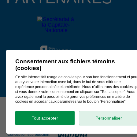
Lire le communiqué
4 février 2026
APPEL DE PROJETS EN
DÉVELOPPEMENT CULTUREL 2026
La Municipalité régionale de comté (MRC) de La Côte-de-
Beaupré, Développement Côte-de-Beaupré et le ministère
Consentement aux fichiers témoins
de la Culture et des Communications, partenaires de
(cookies)
l’Entente de développement culturel
2025-2027
, annoncent
Ce site internet fait usage de cookies pour son bon fonctionnement et pou
aujourd’hui un appel de projets visant le développement
analyser votre interaction avec lui, dans le but de vous offrir une
expérience personnalisée et améliorée. Nous n'utiliserons des cookies q
culturel sur la Côte-de-Beaupré.
si vous donnez votre consentement en cliquant sur "Tout accepter". Vous
avez également la possibilité de gérer vos préférences en matière de
L’enveloppe financière s’inscrit dans le cadre de l’Entente de
cookies en accédant aux paramètres via le bouton "Personnaliser".
développement culturel
2025-2027
conclue entre les
© Tous droits réservés Développement Côte-de-Beaupré 2026
partenaires.
Tout accepter
Personnaliser
Lire le communiqué
Conception et production: