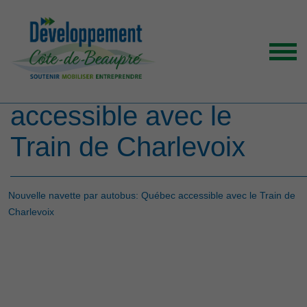
Nouvelle navette par
autobus: Québec
accessible avec le
ACCUEIL
Train de Charlevoix
ORGANISATION
GRANDS ENJEUX
ENTREPRENEURS INSPIRANTS
Nouvelle navette par autobus: Québec accessible avec le Train de
Charlevoix
NOUVELLES
NOUS JOINDRE