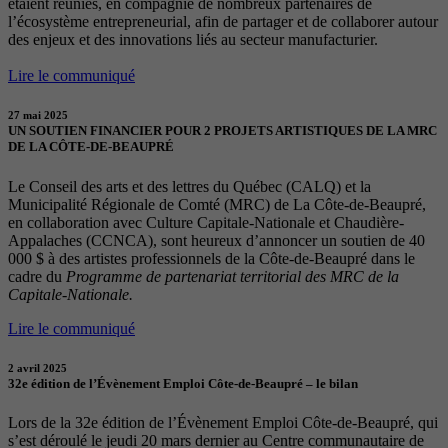
étaient réunies, en compagnie de nombreux partenaires de
l’écosystème entrepreneurial, afin de partager et de collaborer autour
des enjeux et des innovations liés au secteur manufacturier.
Lire le communiqué
27 mai 2025
UN SOUTIEN FINANCIER POUR 2 PROJETS ARTISTIQUES DE LA MRC
DE LA CÔTE-DE-BEAUPRÉ
Le Conseil des arts et des lettres du Québec (CALQ) et la
Municipalité Régionale de Comté (MRC) de La Côte-de-Beaupré,
en collaboration avec Culture Capitale-Nationale et Chaudière-
Appalaches (CCNCA), sont heureux d’annoncer un soutien de 40
000 $ à des artistes professionnels de la Côte-de-Beaupré dans le
cadre du
Programme de partenariat territorial des MRC de la
Capitale-Nationale.
Lire le communiqué
2 avril 2025
32e édition de l’Évènement Emploi Côte-de-Beaupré – le bilan
Lors de la 32e édition de l’Évènement Emploi Côte-de-Beaupré, qui
s’est déroulé le jeudi 20 mars dernier au Centre communautaire de