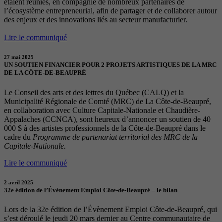
étaient réunies, en compagnie de nombreux partenaires de
l’écosystème entrepreneurial, afin de partager et de collaborer autour
des enjeux et des innovations liés au secteur manufacturier.
Lire le communiqué
27 mai 2025
UN SOUTIEN FINANCIER POUR 2 PROJETS ARTISTIQUES DE LA MRC
DE LA CÔTE-DE-BEAUPRÉ
Le Conseil des arts et des lettres du Québec (CALQ) et la
Municipalité Régionale de Comté (MRC) de La Côte-de-Beaupré,
en collaboration avec Culture Capitale-Nationale et Chaudière-
Appalaches (CCNCA), sont heureux d’annoncer un soutien de 40
000 $ à des artistes professionnels de la Côte-de-Beaupré dans le
cadre du
Programme de partenariat territorial des MRC de la
Capitale-Nationale.
Lire le communiqué
2 avril 2025
32e édition de l’Évènement Emploi Côte-de-Beaupré – le bilan
Lors de la 32e édition de l’Évènement Emploi Côte-de-Beaupré, qui
s’est déroulé le jeudi 20 mars dernier au Centre communautaire de