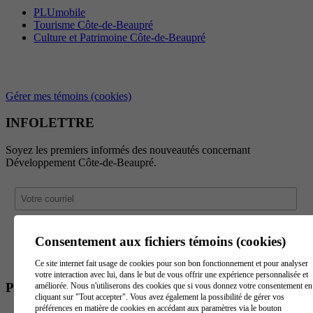
PLUmobile
Tourisme Côte-de-Beaupré
Culture et Patrimoine Côte-de-Beaupré
Gérer mes témoins (cookies)
INFOLETTRE
Soyez les premiers informés des nouveautés concernant
Développement Côte-de-Beaupré.
Consentement aux fichiers témoins (cookies)
Ce site internet fait usage de cookies pour son bon fonctionnement et pour analyser
votre interaction avec lui, dans le but de vous offrir une expérience personnalisée et
PARTENAIRES
améliorée. Nous n'utiliserons des cookies que si vous donnez votre consentement en
cliquant sur "Tout accepter". Vous avez également la possibilité de gérer vos
préférences en matière de cookies en accédant aux paramètres via le bouton