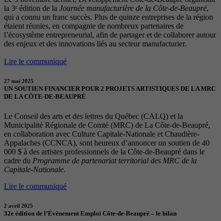
la 3ᵉ édition de la
Journée manufacturière de la Côte-de-Beaupré
,
qui a connu un franc succès. Plus de quinze entreprises de la région
étaient réunies, en compagnie de nombreux partenaires de
l’écosystème entrepreneurial, afin de partager et de collaborer autour
des enjeux et des innovations liés au secteur manufacturier.
Lire le communiqué
27 mai 2025
UN SOUTIEN FINANCIER POUR 2 PROJETS ARTISTIQUES DE LA MRC
DE LA CÔTE-DE-BEAUPRÉ
Le Conseil des arts et des lettres du Québec (CALQ) et la
Municipalité Régionale de Comté (MRC) de La Côte-de-Beaupré,
en collaboration avec Culture Capitale-Nationale et Chaudière-
Appalaches (CCNCA), sont heureux d’annoncer un soutien de 40
000 $ à des artistes professionnels de la Côte-de-Beaupré dans le
cadre du
Programme de partenariat territorial des MRC de la
Capitale-Nationale.
Lire le communiqué
2 avril 2025
32e édition de l’Évènement Emploi Côte-de-Beaupré – le bilan