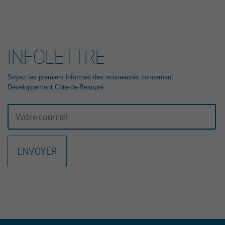
de fierté collective.
Lire le communiqué
INFOLETTRE
23 mars 2026
GALA RECONNAISSANCE 2026: UNE 23E ÉDITION
PORTÉE PAR L’HÉRITAGE ET LA RELÈVE
Soyez les premiers informés des nouveautés concernant
ENTREPRENEURIALE
Développement Côte-de-Beaupré.
La 23e édition du Gala Reconnaissance de la Côte-de-Beaupré est de
retour pour célébrer l’engagement, la passion et l’excellence des
entrepreneurs, organisations et bâtisseurs qui contribuent au
dynamisme de la communauté d’affaires de la région. Cette année,
nous avons le plaisir d’annoncer que Mme Lucie Boies et M. Mathieu
Longchamps, copropriétaire et directeur général des entreprises BMR
R. Boies de Beaupré et de Château-Richer, assureront la coprésidence
d’honneur de cet événement prestigieux qui se tiendra le 15 octobre
2026 au Centre des congrès Mont-Sainte-Anne.
Lire le communiqué
4 février 2026