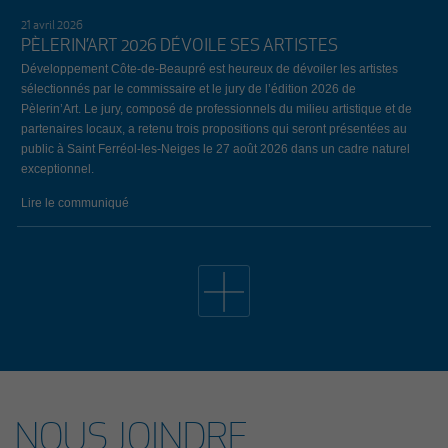
21 avril 2026
PÈLERIN’ART 2026 DÉVOILE SES ARTISTES
Développement Côte-de-Beaupré est heureux de dévoiler les artistes
sélectionnés par le commissaire et le jury de l’édition 2026 de
Pèlerin’Art. Le jury, composé de professionnels du milieu artistique et de
partenaires locaux, a retenu trois propositions qui seront présentées au
public à Saint Ferréol-les-Neiges le 27 août 2026 dans un cadre naturel
exceptionnel.
Lire le communiqué
19 avril 2026
34E ÉDITION DE L’ÉVÈNEMENT EMPLOI CÔTE-DE-
BEAUPRÉ: LE BILAN
Lors de la 34e édition de l’Évènement Emploi Côte-de-Beaupré, qui
s’est déroulé le jeudi 26 mars dernier au Centre communautaire de
L’Ange-Gardien, 147 chercheurs d’emploi ont remis un nombre total de
209 curriculum vitae aux 29 entreprises et organismes présents. Notons
que, parmi celles-ci, 7 entreprises ont pris part à l’évènement pour la
NOUS JOINDRE
première fois. Cet évènement a été rendu possible grâce à la
participation financière du gouvernement du Québec.