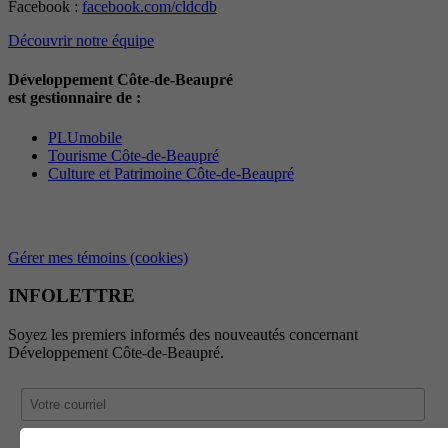
Facebook :
facebook.com/cldcdb
Découvrir notre équipe
Développement Côte-de-Beaupré
est gestionnaire de :
PLUmobile
Tourisme Côte-de-Beaupré
Culture et Patrimoine Côte-de-Beaupré
Gérer mes témoins (cookies)
INFOLETTRE
Soyez les premiers informés des nouveautés concernant
Développement Côte-de-Beaupré.