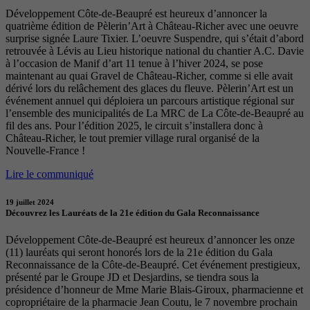
Développement Côte-de-Beaupré est heureux d’annoncer la
quatrième édition de Pèlerin’Art à Château-Richer avec une oeuvre
surprise signée Laure Tixier. L’oeuvre Suspendre, qui s’était d’abord
retrouvée à Lévis au Lieu historique national du chantier A.C. Davie
à l’occasion de Manif d’art 11 tenue à l’hiver 2024, se pose
maintenant au quai Gravel de Château-Richer, comme si elle avait
dérivé lors du relâchement des glaces du fleuve. Pèlerin’Art est un
événement annuel qui déploiera un parcours artistique régional sur
l’ensemble des municipalités de La MRC de La Côte-de-Beaupré au
fil des ans. Pour l’édition 2025, le circuit s’installera donc à
Château-Richer, le tout premier village rural organisé de la
Nouvelle-France !
Lire le communiqué
19 juillet 2024
Découvrez les Lauréats de la 21e édition du Gala Reconnaissance
Développement Côte-de-Beaupré est heureux d’annoncer les onze
(11) lauréats qui seront honorés lors de la 21e édition du Gala
Reconnaissance de la Côte-de-Beaupré. Cet événement prestigieux,
présenté par le Groupe JD et Desjardins, se tiendra sous la
présidence d’honneur de Mme Marie Blais-Giroux, pharmacienne et
copropriétaire de la pharmacie Jean Coutu, le 7 novembre prochain