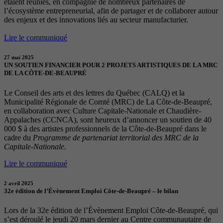
étaient réunies, en compagnie de nombreux partenaires de
l’écosystème entrepreneurial, afin de partager et de collaborer autour
des enjeux et des innovations liés au secteur manufacturier.
Lire le communiqué
27 mai 2025
UN SOUTIEN FINANCIER POUR 2 PROJETS ARTISTIQUES DE LA MRC
DE LA CÔTE-DE-BEAUPRÉ
Le Conseil des arts et des lettres du Québec (CALQ) et la
Municipalité Régionale de Comté (MRC) de La Côte-de-Beaupré,
en collaboration avec Culture Capitale-Nationale et Chaudière-
Appalaches (CCNCA), sont heureux d’annoncer un soutien de 40
000 $ à des artistes professionnels de la Côte-de-Beaupré dans le
cadre du
Programme de partenariat territorial des MRC de la
Capitale-Nationale.
Lire le communiqué
2 avril 2025
32e édition de l’Évènement Emploi Côte-de-Beaupré – le bilan
Lors de la 32e édition de l’Évènement Emploi Côte-de-Beaupré, qui
s’est déroulé le jeudi 20 mars dernier au Centre communautaire de