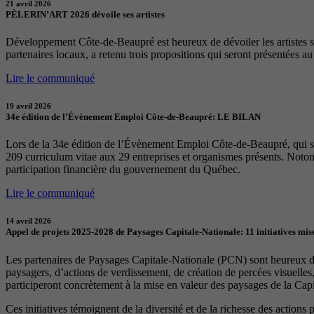
21 avril 2026
PÈLERIN’ART 2026 dévoile ses artistes
Développement Côte-de-Beaupré est heureux de dévoiler les artistes sél
partenaires locaux, a retenu trois propositions qui seront présentées a
Lire le communiqué
19 avril 2026
34e édition de l’Évènement Emploi Côte-de-Beaupré: LE BILAN
Lors de la 34e édition de l’Évènement Emploi Côte-de-Beaupré, qui s
209 curriculum vitae aux 29 entreprises et organismes présents. Notons
participation financière du gouvernement du Québec.
Lire le communiqué
14 avril 2026
Appel de projets 2025-2028 de Paysages Capitale-Nationale: 11 initiatives mise
Les partenaires de Paysages Capitale-Nationale (PCN) sont heureux d’a
paysagers, d’actions de verdissement, de création de percées visuelles
participeront concrètement à la mise en valeur des paysages de la Capita
Ces initiatives témoignent de la diversité et de la richesse des actions