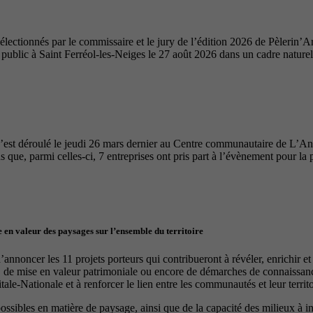
ectionnés par le commissaire et le jury de l’édition 2026 de Pèlerin’Ar
u public à Saint Ferréol-les-Neiges le 27 août 2026 dans un cadre nature
’est déroulé le jeudi 26 mars dernier au Centre communautaire de L’A
 que, parmi celles-ci, 7 entreprises ont pris part à l’évènement pour la 
 en valeur des paysages sur l’ensemble du territoire
nnoncer les 11 projets porteurs qui contribueront à révéler, enrichir e
, de mise en valeur patrimoniale ou encore de démarches de connaissance
le-Nationale et à renforcer le lien entre les communautés et leur territo
 possibles en matière de paysage, ainsi que de la capacité des milieux à 