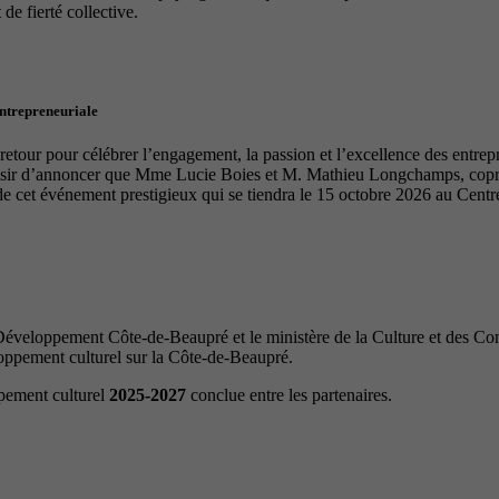
de fierté collective.
entrepreneuriale
tour pour célébrer l’engagement, la passion et l’excellence des entrep
laisir d’annoncer que Mme Lucie Boies et M. Mathieu Longchamps, copro
de cet événement prestigieux qui se tiendra le 15 octobre 2026 au Cen
veloppement Côte-de-Beaupré et le ministère de la Culture et des Com
loppement culturel sur la Côte-de-Beaupré.
ppement culturel
2025-2027
conclue entre les partenaires.