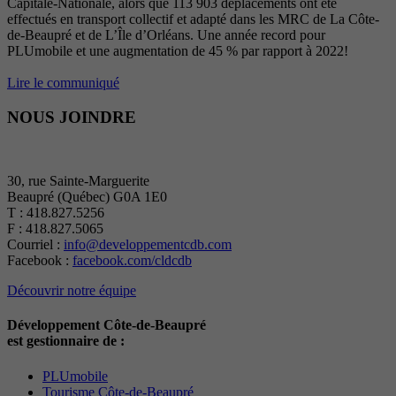
Capitale-Nationale, alors que 113 903 déplacements ont été
effectués en transport collectif et adapté dans les MRC de La Côte-
de-Beaupré et de L’Île d’Orléans. Une année record pour
PLUmobile et une augmentation de 45 % par rapport à 2022!
Lire le communiqué
NOUS JOINDRE
30, rue Sainte-Marguerite
Beaupré (Québec) G0A 1E0
T : 418.827.5256
F : 418.827.5065
Courriel :
info@developpementcdb.com
Facebook :
facebook.com/cldcdb
Découvrir notre équipe
Développement Côte-de-Beaupré
est gestionnaire de :
PLUmobile
Tourisme Côte-de-Beaupré