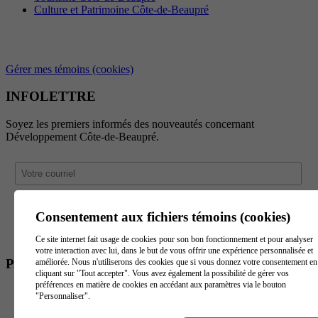
Culture et Patrimoine Côte-de-Beaupré
Gérer mes témoins (cookies)
INFOLETTRE
Soyez les premiers informés des nouveautés concernant
Développement Côte-de-Beaupré.
Consentement aux fichiers témoins (cookies)
Ce site internet fait usage de cookies pour son bon fonctionnement et pour analyser
votre interaction avec lui, dans le but de vous offrir une expérience personnalisée et
PARTENAIRES
améliorée. Nous n'utiliserons des cookies que si vous donnez votre consentement en
cliquant sur "Tout accepter". Vous avez également la possibilité de gérer vos
préférences en matière de cookies en accédant aux paramètres via le bouton
"Personnaliser".