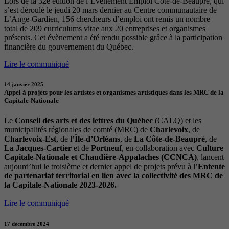
Lors de la 32e édition de l’Évènement Emploi Côte-de-Beaupré, qui
s’est déroulé le jeudi 20 mars dernier au Centre communautaire de
L’Ange-Gardien, 156 chercheurs d’emploi ont remis un nombre
total de 209 curriculums vitae aux 20 entreprises et organismes
présents. Cet évènement a été rendu possible grâce à la participation
financière du gouvernement du Québec.
Lire le communiqué
14 janvier 2025
Appel à projets pour les artistes et organismes artistiques dans les MRC de la
Capitale-Nationale
Le
Conseil des arts et des lettres du Québec
(CALQ) et les
municipalités régionales de comté (MRC) de
Charlevoix
, de
Charlevoix-Est
, de
l’Île-d’Orléans
, de
La Côte-de-Beaupré
, de
La Jacques-Cartier
et de
Portneuf
, en collaboration avec
Culture
Capitale-Nationale et Chaudière-Appalaches (CCNCA)
, lancent
aujourd’hui le troisième et dernier appel de projets prévu à l’
Entente
de partenariat territorial en lien avec la collectivité des MRC de
la Capitale-Nationale 2023-2026.
Lire le communiqué
17 décembre 2024