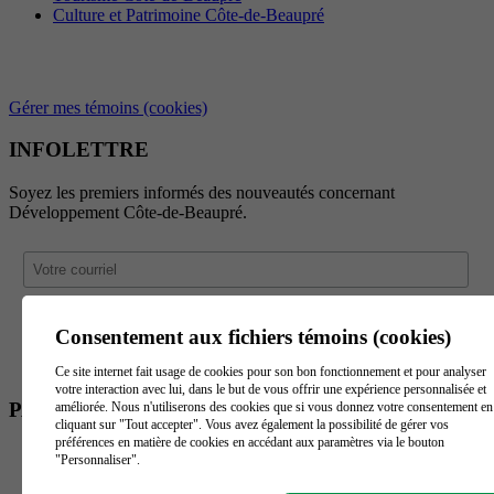
Culture et Patrimoine Côte-de-Beaupré
Gérer mes témoins (cookies)
INFOLETTRE
Soyez les premiers informés des nouveautés concernant
Développement Côte-de-Beaupré.
Consentement aux fichiers témoins (cookies)
Ce site internet fait usage de cookies pour son bon fonctionnement et pour analyser
votre interaction avec lui, dans le but de vous offrir une expérience personnalisée et
PARTENAIRES
améliorée. Nous n'utiliserons des cookies que si vous donnez votre consentement en
cliquant sur "Tout accepter". Vous avez également la possibilité de gérer vos
préférences en matière de cookies en accédant aux paramètres via le bouton
"Personnaliser".