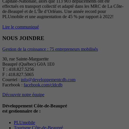
Capitale-Nationale, alors que 113 903 déplacements ont été
effectués en transport collectif et adapté dans les MRC de La Côte-
de-Beaupré et de L’Île d’Orléans. Une année record pour
PLUmobile et une augmentation de 45 % par rapport à 2022!
Lire le communiqué
NOUS JOINDRE
Gestion de la croissance : 75 entrepreneurs mobilisés
30, rue Sainte-Marguerite
Beaupré (Québec) G0A 1E0
T : 418.827.5256
F : 418.827.5065
Courriel :
info@developpementcdb.com
Facebook :
facebook.com/cldcdb
Découvrir notre équipe
Développement Côte-de-Beaupré
est gestionnaire de :
PLUmobile
Tourisme Côte-de-Beaupré