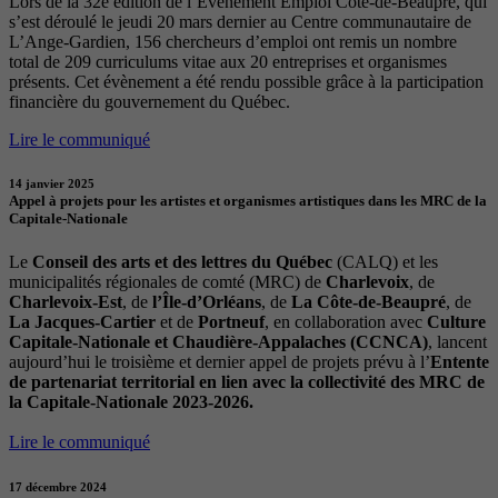
Lors de la 32e édition de l’Évènement Emploi Côte-de-Beaupré, qui
s’est déroulé le jeudi 20 mars dernier au Centre communautaire de
L’Ange-Gardien, 156 chercheurs d’emploi ont remis un nombre
total de 209 curriculums vitae aux 20 entreprises et organismes
présents. Cet évènement a été rendu possible grâce à la participation
financière du gouvernement du Québec.
Lire le communiqué
14 janvier 2025
Appel à projets pour les artistes et organismes artistiques dans les MRC de la
Capitale-Nationale
Le
Conseil des arts et des lettres du Québec
(CALQ) et les
municipalités régionales de comté (MRC) de
Charlevoix
, de
Charlevoix-Est
, de
l’Île-d’Orléans
, de
La Côte-de-Beaupré
, de
La Jacques-Cartier
et de
Portneuf
, en collaboration avec
Culture
Capitale-Nationale et Chaudière-Appalaches (CCNCA)
, lancent
aujourd’hui le troisième et dernier appel de projets prévu à l’
Entente
de partenariat territorial en lien avec la collectivité des MRC de
la Capitale-Nationale 2023-2026.
Lire le communiqué
17 décembre 2024