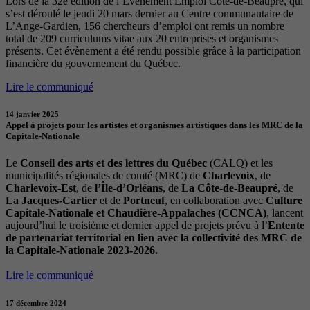
Lors de la 32e édition de l’Évènement Emploi Côte-de-Beaupré, qui
s’est déroulé le jeudi 20 mars dernier au Centre communautaire de
L’Ange-Gardien, 156 chercheurs d’emploi ont remis un nombre
total de 209 curriculums vitae aux 20 entreprises et organismes
présents. Cet évènement a été rendu possible grâce à la participation
financière du gouvernement du Québec.
Lire le communiqué
14 janvier 2025
Appel à projets pour les artistes et organismes artistiques dans les MRC de la
Capitale-Nationale
Le
Conseil des arts et des lettres du Québec
(CALQ) et les
municipalités régionales de comté (MRC) de
Charlevoix
, de
Charlevoix-Est
, de
l’Île-d’Orléans
, de
La Côte-de-Beaupré
, de
La Jacques-Cartier
et de
Portneuf
, en collaboration avec
Culture
Capitale-Nationale et Chaudière-Appalaches (CCNCA)
, lancent
aujourd’hui le troisième et dernier appel de projets prévu à l’
Entente
de partenariat territorial en lien avec la collectivité des MRC de
la Capitale-Nationale 2023-2026.
Lire le communiqué
17 décembre 2024