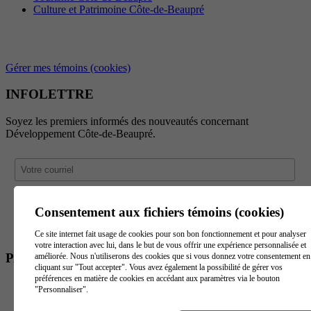
Culture et Patrimoine Côte-de-Beaupré
Gérer mes témoins (cookies)
INFOLETTRE
Soyez les premiers informés des nouveautés concernant
Développement Côte-de-Beaupré.
Consentement aux fichiers témoins (cookies)
Ce site internet fait usage de cookies pour son bon fonctionnement et pour analyser
votre interaction avec lui, dans le but de vous offrir une expérience personnalisée et
PARTENAIRES
améliorée. Nous n'utiliserons des cookies que si vous donnez votre consentement en
cliquant sur "Tout accepter". Vous avez également la possibilité de gérer vos
préférences en matière de cookies en accédant aux paramètres via le bouton
"Personnaliser".