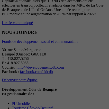
Capitale-Nationale, alors que 113 903 déplacements ont été
effectués en transport collectif et adapté dans les MRC de La Côte-
de-Beaupré et de L’Île d’Orléans. Une année record pour
PLUmobile et une augmentation de 45 % par rapport à 2022!
Lire le communiqué
NOUS JOINDRE
Fonds de développement social et communautaire
30, rue Sainte-Marguerite
Beaupré (Québec) G0A 1E0
T : 418.827.5256
F : 418.827.5065
Courriel :
info@developpementcdb.com
Facebook :
facebook.com/cldcdb
Découvrir notre équipe
Développement Côte-de-Beaupré
est gestionnaire de :
PLUmobile
Tourisme Côte-de-Beaupré