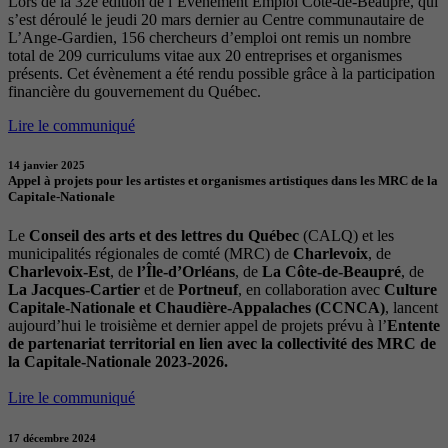
Lors de la 32e édition de l’Évènement Emploi Côte-de-Beaupré, qui
s’est déroulé le jeudi 20 mars dernier au Centre communautaire de
L’Ange-Gardien, 156 chercheurs d’emploi ont remis un nombre
total de 209 curriculums vitae aux 20 entreprises et organismes
présents. Cet évènement a été rendu possible grâce à la participation
financière du gouvernement du Québec.
Lire le communiqué
14 janvier 2025
Appel à projets pour les artistes et organismes artistiques dans les MRC de la
Capitale-Nationale
Le
Conseil des arts et des lettres du Québec
(CALQ) et les
municipalités régionales de comté (MRC) de
Charlevoix
, de
Charlevoix-Est
, de
l’Île-d’Orléans
, de
La Côte-de-Beaupré
, de
La Jacques-Cartier
et de
Portneuf
, en collaboration avec
Culture
Capitale-Nationale et Chaudière-Appalaches (CCNCA)
, lancent
aujourd’hui le troisième et dernier appel de projets prévu à l’
Entente
de partenariat territorial en lien avec la collectivité des MRC de
la Capitale-Nationale 2023-2026.
Lire le communiqué
17 décembre 2024