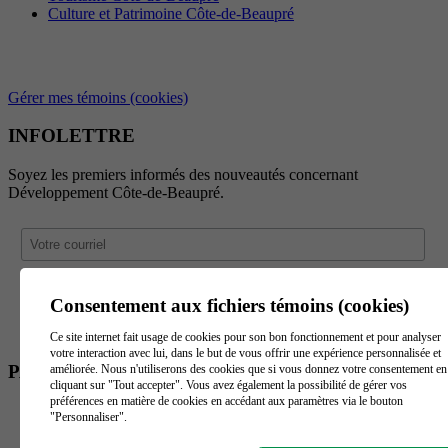
Culture et Patrimoine Côte-de-Beaupré
Gérer mes témoins (cookies)
INFOLETTRE
Soyez les premiers informés des nouveautés concernant
Développement Côte-de-Beaupré.
Consentement aux fichiers témoins (cookies)
Ce site internet fait usage de cookies pour son bon fonctionnement et pour analyser
votre interaction avec lui, dans le but de vous offrir une expérience personnalisée et
PARTENAIRES
améliorée. Nous n'utiliserons des cookies que si vous donnez votre consentement en
cliquant sur "Tout accepter". Vous avez également la possibilité de gérer vos
préférences en matière de cookies en accédant aux paramètres via le bouton
"Personnaliser".