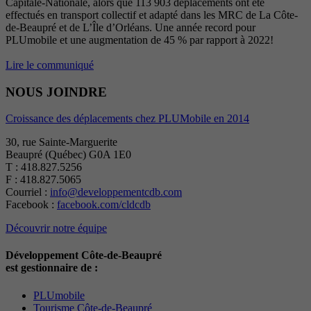
Capitale-Nationale, alors que 113 903 déplacements ont été
effectués en transport collectif et adapté dans les MRC de La Côte-
de-Beaupré et de L’Île d’Orléans. Une année record pour
PLUmobile et une augmentation de 45 % par rapport à 2022!
Lire le communiqué
NOUS JOINDRE
Croissance des déplacements chez PLUMobile en 2014
30, rue Sainte-Marguerite
Beaupré (Québec) G0A 1E0
T : 418.827.5256
F : 418.827.5065
Courriel :
info@developpementcdb.com
Facebook :
facebook.com/cldcdb
Découvrir notre équipe
Développement Côte-de-Beaupré
est gestionnaire de :
PLUmobile
Tourisme Côte-de-Beaupré