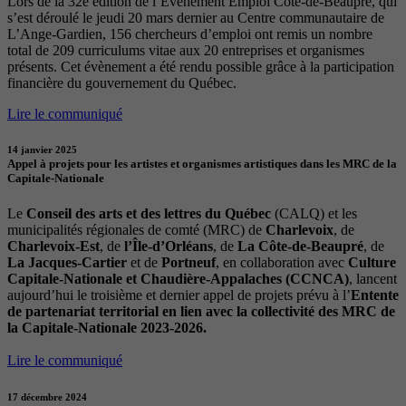
Lors de la 32e édition de l’Évènement Emploi Côte-de-Beaupré, qui
s’est déroulé le jeudi 20 mars dernier au Centre communautaire de
L’Ange-Gardien, 156 chercheurs d’emploi ont remis un nombre
total de 209 curriculums vitae aux 20 entreprises et organismes
présents. Cet évènement a été rendu possible grâce à la participation
financière du gouvernement du Québec.
Lire le communiqué
14 janvier 2025
Appel à projets pour les artistes et organismes artistiques dans les MRC de la
Capitale-Nationale
Le
Conseil des arts et des lettres du Québec
(CALQ) et les
municipalités régionales de comté (MRC) de
Charlevoix
, de
Charlevoix-Est
, de
l’Île-d’Orléans
, de
La Côte-de-Beaupré
, de
La Jacques-Cartier
et de
Portneuf
, en collaboration avec
Culture
Capitale-Nationale et Chaudière-Appalaches (CCNCA)
, lancent
aujourd’hui le troisième et dernier appel de projets prévu à l’
Entente
de partenariat territorial en lien avec la collectivité des MRC de
la Capitale-Nationale 2023-2026.
Lire le communiqué
17 décembre 2024