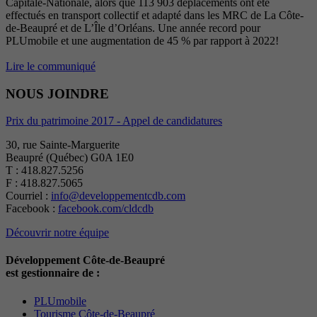
Capitale-Nationale, alors que 113 903 déplacements ont été
effectués en transport collectif et adapté dans les MRC de La Côte-
de-Beaupré et de L’Île d’Orléans. Une année record pour
PLUmobile et une augmentation de 45 % par rapport à 2022!
Lire le communiqué
NOUS JOINDRE
Prix du patrimoine 2017 - Appel de candidatures
30, rue Sainte-Marguerite
Beaupré (Québec) G0A 1E0
T : 418.827.5256
F : 418.827.5065
Courriel :
info@developpementcdb.com
Facebook :
facebook.com/cldcdb
Découvrir notre équipe
Développement Côte-de-Beaupré
est gestionnaire de :
PLUmobile
Tourisme Côte-de-Beaupré