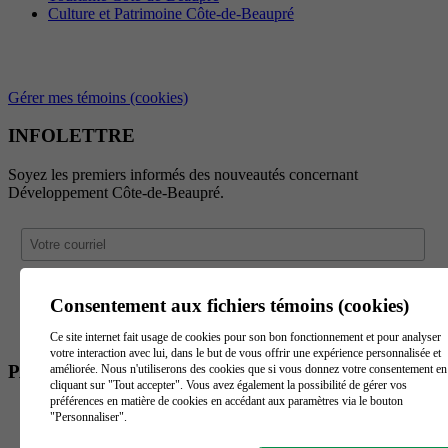
Culture et Patrimoine Côte-de-Beaupré
Gérer mes témoins (cookies)
INFOLETTRE
Soyez les premiers informés des nouveautés concernant
Développement Côte-de-Beaupré.
Consentement aux fichiers témoins (cookies)
Ce site internet fait usage de cookies pour son bon fonctionnement et pour analyser
votre interaction avec lui, dans le but de vous offrir une expérience personnalisée et
PARTENAIRES
améliorée. Nous n'utiliserons des cookies que si vous donnez votre consentement en
cliquant sur "Tout accepter". Vous avez également la possibilité de gérer vos
préférences en matière de cookies en accédant aux paramètres via le bouton
"Personnaliser".