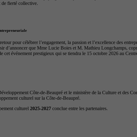
de fierté collective.
entrepreneuriale
tour pour célébrer l’engagement, la passion et l’excellence des entrep
laisir d’annoncer que Mme Lucie Boies et M. Mathieu Longchamps, copro
de cet événement prestigieux qui se tiendra le 15 octobre 2026 au Cen
veloppement Côte-de-Beaupré et le ministère de la Culture et des Com
loppement culturel sur la Côte-de-Beaupré.
ppement culturel
2025-2027
conclue entre les partenaires.