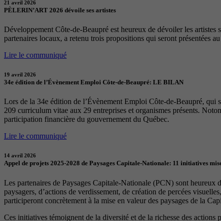
21 avril 2026
PÈLERIN’ART 2026 dévoile ses artistes
Développement Côte-de-Beaupré est heureux de dévoiler les artistes sél
partenaires locaux, a retenu trois propositions qui seront présentées a
Lire le communiqué
19 avril 2026
34e édition de l’Évènement Emploi Côte-de-Beaupré: LE BILAN
Lors de la 34e édition de l’Évènement Emploi Côte-de-Beaupré, qui s
209 curriculum vitae aux 29 entreprises et organismes présents. Notons
participation financière du gouvernement du Québec.
Lire le communiqué
14 avril 2026
Appel de projets 2025-2028 de Paysages Capitale-Nationale: 11 initiatives mise
Les partenaires de Paysages Capitale-Nationale (PCN) sont heureux d’a
paysagers, d’actions de verdissement, de création de percées visuelles
participeront concrètement à la mise en valeur des paysages de la Capita
Ces initiatives témoignent de la diversité et de la richesse des actions