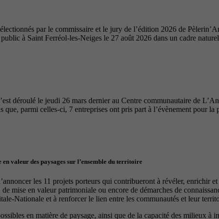
ectionnés par le commissaire et le jury de l’édition 2026 de Pèlerin’Ar
u public à Saint Ferréol-les-Neiges le 27 août 2026 dans un cadre nature
’est déroulé le jeudi 26 mars dernier au Centre communautaire de L’A
 que, parmi celles-ci, 7 entreprises ont pris part à l’évènement pour la 
 en valeur des paysages sur l’ensemble du territoire
nnoncer les 11 projets porteurs qui contribueront à révéler, enrichir e
, de mise en valeur patrimoniale ou encore de démarches de connaissance
le-Nationale et à renforcer le lien entre les communautés et leur territo
 possibles en matière de paysage, ainsi que de la capacité des milieux à 