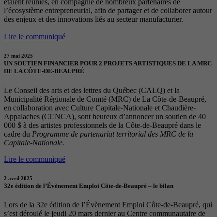
étaient réunies, en compagnie de nombreux partenaires de
l’écosystème entrepreneurial, afin de partager et de collaborer autour
des enjeux et des innovations liés au secteur manufacturier.
Lire le communiqué
27 mai 2025
UN SOUTIEN FINANCIER POUR 2 PROJETS ARTISTIQUES DE LA MRC
DE LA CÔTE-DE-BEAUPRÉ
Le Conseil des arts et des lettres du Québec (CALQ) et la
Municipalité Régionale de Comté (MRC) de La Côte-de-Beaupré,
en collaboration avec Culture Capitale-Nationale et Chaudière-
Appalaches (CCNCA), sont heureux d’annoncer un soutien de 40
000 $ à des artistes professionnels de la Côte-de-Beaupré dans le
cadre du
Programme de partenariat territorial des MRC de la
Capitale-Nationale.
Lire le communiqué
2 avril 2025
32e édition de l’Évènement Emploi Côte-de-Beaupré – le bilan
Lors de la 32e édition de l’Évènement Emploi Côte-de-Beaupré, qui
s’est déroulé le jeudi 20 mars dernier au Centre communautaire de