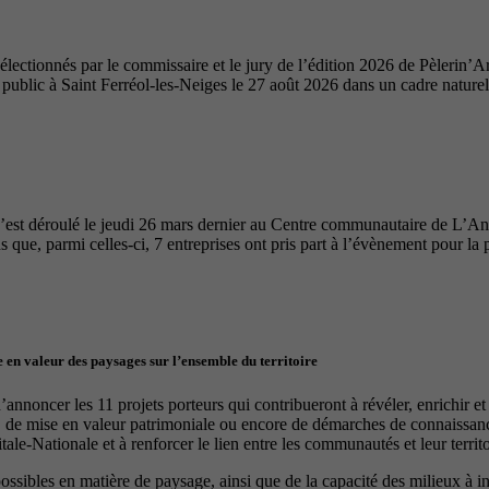
ectionnés par le commissaire et le jury de l’édition 2026 de Pèlerin’Ar
u public à Saint Ferréol-les-Neiges le 27 août 2026 dans un cadre nature
’est déroulé le jeudi 26 mars dernier au Centre communautaire de L’A
 que, parmi celles-ci, 7 entreprises ont pris part à l’évènement pour la 
 en valeur des paysages sur l’ensemble du territoire
nnoncer les 11 projets porteurs qui contribueront à révéler, enrichir e
, de mise en valeur patrimoniale ou encore de démarches de connaissance
le-Nationale et à renforcer le lien entre les communautés et leur territo
 possibles en matière de paysage, ainsi que de la capacité des milieux à 