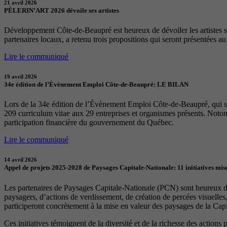
21 avril 2026
PÈLERIN’ART 2026 dévoile ses artistes
Développement Côte-de-Beaupré est heureux de dévoiler les artistes sél
partenaires locaux, a retenu trois propositions qui seront présentées a
Lire le communiqué
19 avril 2026
34e édition de l’Évènement Emploi Côte-de-Beaupré: LE BILAN
Lors de la 34e édition de l’Évènement Emploi Côte-de-Beaupré, qui s
209 curriculum vitae aux 29 entreprises et organismes présents. Notons
participation financière du gouvernement du Québec.
Lire le communiqué
14 avril 2026
Appel de projets 2025-2028 de Paysages Capitale-Nationale: 11 initiatives mise
Les partenaires de Paysages Capitale-Nationale (PCN) sont heureux d’a
paysagers, d’actions de verdissement, de création de percées visuelles
participeront concrètement à la mise en valeur des paysages de la Capita
Ces initiatives témoignent de la diversité et de la richesse des actions