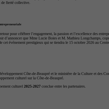
de fierté collective.
entrepreneuriale
tour pour célébrer l’engagement, la passion et l’excellence des entrep
laisir d’annoncer que Mme Lucie Boies et M. Mathieu Longchamps, copro
de cet événement prestigieux qui se tiendra le 15 octobre 2026 au Cen
veloppement Côte-de-Beaupré et le ministère de la Culture et des Com
loppement culturel sur la Côte-de-Beaupré.
ppement culturel
2025-2027
conclue entre les partenaires.