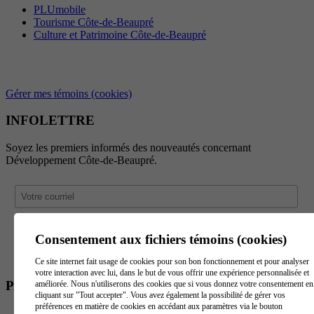
PLUmobile
Tourisme Côte-de-Beaupré
Culture et Patrimoine Côte-de-Beaupré
Gérer mes témoins (cookies)
INFOLETTRE
Soyez les premiers informés des nouveautés concernant
Développement Côte-de-Beaupré.
Consentement aux fichiers témoins (cookies)
Ce site internet fait usage de cookies pour son bon fonctionnement et pour analyser
votre interaction avec lui, dans le but de vous offrir une expérience personnalisée et
PARTENAIRES
améliorée. Nous n'utiliserons des cookies que si vous donnez votre consentement en
cliquant sur "Tout accepter". Vous avez également la possibilité de gérer vos
préférences en matière de cookies en accédant aux paramètres via le bouton