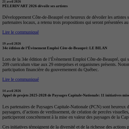
21 avril 2026
PÈLERIN’ART 2026 dévoile ses artistes
Développement Côte-de-Beaupré est heureux de dévoiler les artistes sél
partenaires locaux, a retenu trois propositions qui seront présentées a
Lire le communiqué
19 avril 2026
34e édition de l’Évènement Emploi Côte-de-Beaupré: LE BILAN
Lors de la 34e édition de l’Évènement Emploi Côte-de-Beaupré, qui s
209 curriculum vitae aux 29 entreprises et organismes présents. Notons
participation financière du gouvernement du Québec.
Lire le communiqué
14 avril 2026
Appel de projets 2025-2028 de Paysages Capitale-Nationale: 11 initiatives mise
Les partenaires de Paysages Capitale-Nationale (PCN) sont heureux d’a
paysagers, d’actions de verdissement, de création de percées visuelles
participeront concrètement à la mise en valeur des paysages de la Capita
Ces initiatives témoignent de la diversité et de la richesse des actions