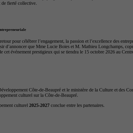
de fierté collective.
entrepreneuriale
tour pour célébrer l’engagement, la passion et l’excellence des entrep
laisir d’annoncer que Mme Lucie Boies et M. Mathieu Longchamps, copro
de cet événement prestigieux qui se tiendra le 15 octobre 2026 au Cen
veloppement Côte-de-Beaupré et le ministère de la Culture et des Com
loppement culturel sur la Côte-de-Beaupré.
ppement culturel
2025-2027
conclue entre les partenaires.