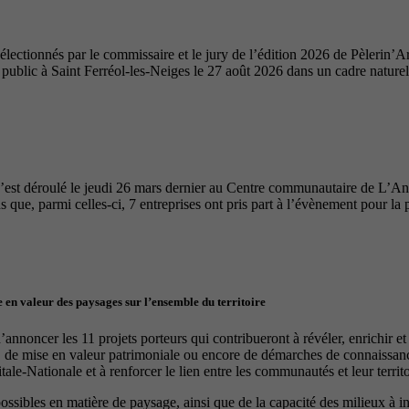
ectionnés par le commissaire et le jury de l’édition 2026 de Pèlerin’Ar
u public à Saint Ferréol-les-Neiges le 27 août 2026 dans un cadre nature
’est déroulé le jeudi 26 mars dernier au Centre communautaire de L’A
 que, parmi celles-ci, 7 entreprises ont pris part à l’évènement pour la 
 en valeur des paysages sur l’ensemble du territoire
nnoncer les 11 projets porteurs qui contribueront à révéler, enrichir e
, de mise en valeur patrimoniale ou encore de démarches de connaissance
le-Nationale et à renforcer le lien entre les communautés et leur territo
 possibles en matière de paysage, ainsi que de la capacité des milieux à 