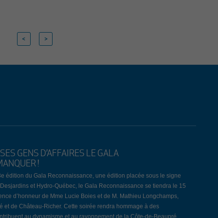
<
>
SES GENS D’AFFAIRES LE GALA
MANQUER !
3e édition du Gala Reconnaissance, une édition placée sous le signe
JD, Desjardins et Hydro-Québec, le Gala Reconnaissance se tiendra le 15
dence d’honneur de Mme Lucie Boies et de M. Mathieu Longchamps,
ré et de Château-Richer. Cette soirée rendra hommage à des
 contribuent au dynamisme et au rayonnement de la Côte-de-Beaupré.