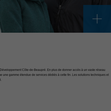
NJEUX
mbellissement des zones commerciales
iale des axes de la route 138 et de l’avenue Royale se traduit par la planification d
 stratégies d’embellissement et d’animation et de mise en valeur des éléments iden