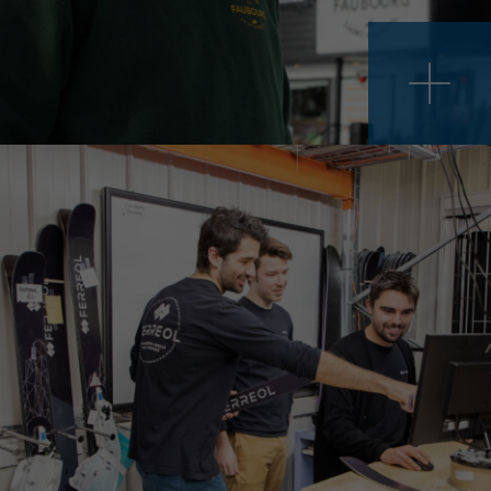
UX
eneuriat
ale est au cœur de l’action de Développement Côte-de-Beaupré. En plus de donner
te-de-Beaupré offre lui-même une gamme étendue de services dédiés à cette fin. 
e passer du projet au concert.