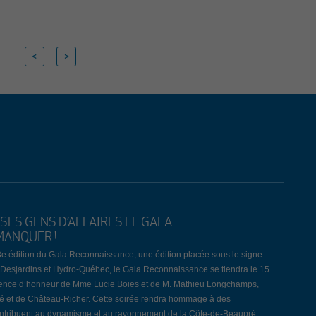
SES GENS D’AFFAIRES LE GALA
MANQUER !
3e édition du Gala Reconnaissance, une édition placée sous le signe
JD, Desjardins et Hydro-Québec, le Gala Reconnaissance se tiendra le 15
dence d’honneur de Mme Lucie Boies et de M. Mathieu Longchamps,
ré et de Château-Richer. Cette soirée rendra hommage à des
 contribuent au dynamisme et au rayonnement de la Côte-de-Beaupré.