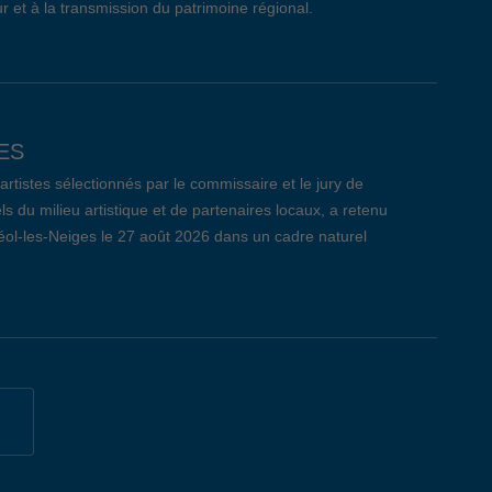
r et à la transmission du patrimoine régional.
ES
tistes sélectionnés par le commissaire et le jury de
ls du milieu artistique et de partenaires locaux, a retenu
réol-les-Neiges le 27 août 2026 dans un cadre naturel
CÔTE-DE-BEAUPRÉ: LE BILAN
 qui s’est déroulé le jeudi 26 mars dernier au Centre
t remis un nombre total de 209 curriculum vitae aux 29
i, 7 entreprises ont pris part à l’évènement pour la