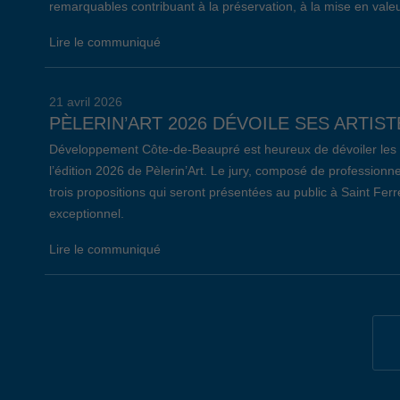
remarquables contribuant à la préservation, à la mise en valeu
Lire le communiqué
21 avril 2026
PÈLERIN’ART 2026 DÉVOILE SES ARTIST
Développement Côte-de-Beaupré est heureux de dévoiler les ar
l’édition 2026 de Pèlerin’Art. Le jury, composé de professionne
trois propositions qui seront présentées au public à Saint Fer
exceptionnel.
Lire le communiqué
19 avril 2026
34E ÉDITION DE L’ÉVÈNEMENT EMPLOI 
Lors de la 34e édition de l’Évènement Emploi Côte-de-Beaupré,
communautaire de L’Ange-Gardien, 147 chercheurs d’emploi on
entreprises et organismes présents. Notons que, parmi celles-c