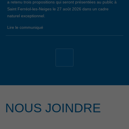
a retenu trois propositions qui seront présentées au public à
Saint Ferréol-les-Neiges le 27 août 2026 dans un cadre
naturel exceptionnel.
Lire le communiqué
19 avril 2026
34E ÉDITION DE L’ÉVÈNEMENT EMPLOI
CÔTE-DE-BEAUPRÉ: LE BILAN
Lors de la 34e édition de l’Évènement Emploi Côte-de-
Beaupré, qui s’est déroulé le jeudi 26 mars dernier au
Centre communautaire de L’Ange-Gardien, 147 chercheurs
d’emploi ont remis un nombre total de 209 curriculum vitae
aux 29 entreprises et organismes présents. Notons que,
NOUS JOINDRE
parmi celles-ci, 7 entreprises ont pris part à l’évènement
pour la première fois. Cet évènement a été rendu possible
grâce à la participation financière du gouvernement du
Québec.