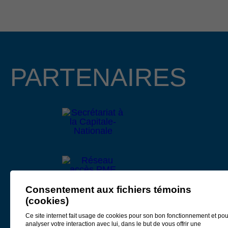
d’affaires de la région. Cette année, nous avons le plaisir
d’annoncer que Mme Lucie Boies et M. Mathieu
Longchamps, copropriétaire et directeur général des
entreprises BMR R. Boies de Beaupré et de Château-
Richer, assureront la coprésidence d’honneur de cet
PARTENAIRES
événement prestigieux qui se tiendra le 15 octobre 2026 au
Centre des congrès Mont-Sainte-Anne.
Lire le communiqué
4 février 2026
APPEL DE PROJETS EN
DÉVELOPPEMENT CULTUREL 2026
La Municipalité régionale de comté (MRC) de La Côte-de-
Consentement aux fichiers témoins
Beaupré, Développement Côte-de-Beaupré et le ministère
(cookies)
de la Culture et des Communications, partenaires de
l’Entente de développement culturel
2025-2027
, annoncent
Ce site internet fait usage de cookies pour son bon fonctionnement et pou
analyser votre interaction avec lui, dans le but de vous offrir une
aujourd’hui un appel de projets visant le développement