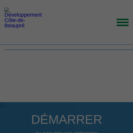
IMAGES_CDB_ManonD
2
ACCUEIL
ORGANISATION
GRANDS ENJEUX
ENTREPRENEURS INSPIRANTS
NOUVELLES
NOUS JOINDRE
DÉMARRER