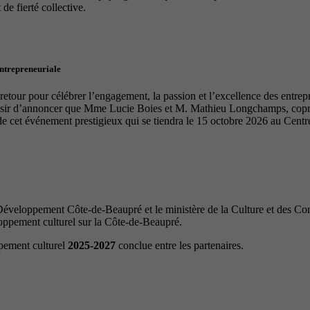
de fierté collective.
entrepreneuriale
tour pour célébrer l’engagement, la passion et l’excellence des entrep
laisir d’annoncer que Mme Lucie Boies et M. Mathieu Longchamps, copro
de cet événement prestigieux qui se tiendra le 15 octobre 2026 au Cen
veloppement Côte-de-Beaupré et le ministère de la Culture et des Com
loppement culturel sur la Côte-de-Beaupré.
ppement culturel
2025-2027
conclue entre les partenaires.