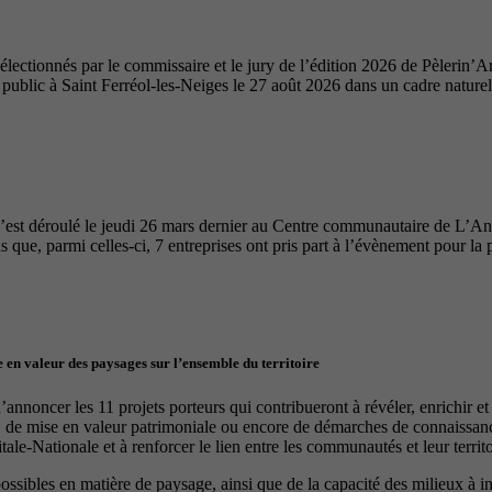
ectionnés par le commissaire et le jury de l’édition 2026 de Pèlerin’Ar
u public à Saint Ferréol-les-Neiges le 27 août 2026 dans un cadre nature
’est déroulé le jeudi 26 mars dernier au Centre communautaire de L’A
 que, parmi celles-ci, 7 entreprises ont pris part à l’évènement pour la 
 en valeur des paysages sur l’ensemble du territoire
nnoncer les 11 projets porteurs qui contribueront à révéler, enrichir e
, de mise en valeur patrimoniale ou encore de démarches de connaissance
le-Nationale et à renforcer le lien entre les communautés et leur territo
 possibles en matière de paysage, ainsi que de la capacité des milieux à 