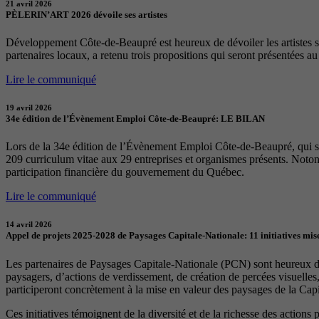
21 avril 2026
PÈLERIN’ART 2026 dévoile ses artistes
Développement Côte-de-Beaupré est heureux de dévoiler les artistes sél
partenaires locaux, a retenu trois propositions qui seront présentées a
Lire le communiqué
19 avril 2026
34e édition de l’Évènement Emploi Côte-de-Beaupré: LE BILAN
Lors de la 34e édition de l’Évènement Emploi Côte-de-Beaupré, qui s
209 curriculum vitae aux 29 entreprises et organismes présents. Notons
participation financière du gouvernement du Québec.
Lire le communiqué
14 avril 2026
Appel de projets 2025-2028 de Paysages Capitale-Nationale: 11 initiatives mise
Les partenaires de Paysages Capitale-Nationale (PCN) sont heureux d’a
paysagers, d’actions de verdissement, de création de percées visuelles
participeront concrètement à la mise en valeur des paysages de la Capita
Ces initiatives témoignent de la diversité et de la richesse des actions